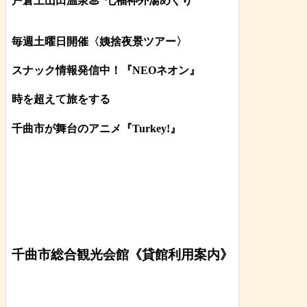
戸倉上山田温泉♨
七福神外湯めぐり
毎週土曜日開催〈姨捨夜景ツアー
〉
スナック情報発信中！『NEOネオン』
時を超えて旅をする
千曲市が舞台のアニメ『Turkey!』
千曲市総合観光会館《貸館利用案内》