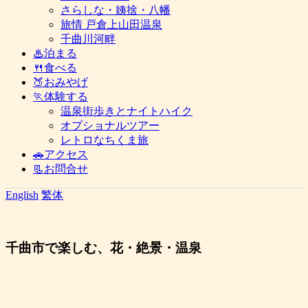
さらしな・姨捨・八幡
旅情 戸倉上山田温泉
千曲川河畔
♨泊まる
🍴食べる
🍑おみやげ
🏃体験する
温泉街歩きとナイトハイク
オプショナルツアー
レトロなちくま旅
🚗アクセス
📃お問合せ
English
繁体
千曲市で楽しむ、花・絶景・温泉