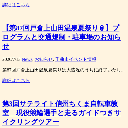
詳細はこちら
【第87回戸倉上山田温泉夏祭り🏮】プ
ログラムと交通規制・駐車場のお知ら
せ
2026/7/13
News
,
お知らせ
,
千曲市イベント情報
第87回戸倉上山田温泉夏祭りは大盛況のうちに終了いたし...
詳細はこちら
第3回サテライト信州ちくま自転車教
室 現役競輪選手と走るガイドつきサ
イクリングツアー