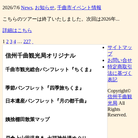
2026/7/6
News
,
お知らせ
,
千曲市イベント情報
こちらのツアーは終了いたしました。次回は2026年...
詳細はこちら
1
2
3
4
…
227
サイトマッ
プ
信州千曲観光局オリジナル
お問い合せ
特定商取引
千曲市観光総合パンフレット
『ちくま
』
法に基づく
表記
季節パンフレット『四季旅ちくま』
Copyright©
信州千曲観
日本遺産パンフレット
『月の都
千曲
』
光局
All
Rights
Reserved.
姨捨棚田散策マップ