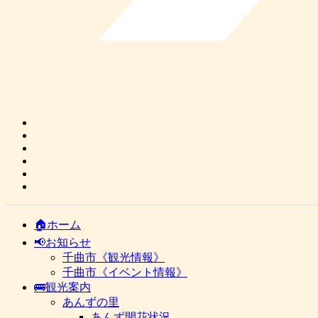
🏠ホーム
📢お知らせ
千曲市《観光情報》
千曲市《イベント情報》
🚌観光案内
あんずの里
あんず開花状況