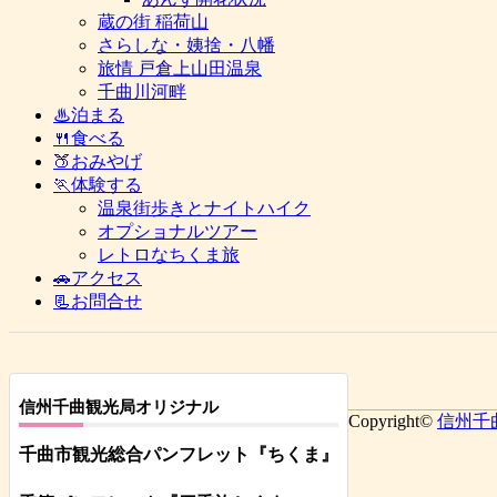
蔵の街 稲荷山
さらしな・姨捨・八幡
旅情 戸倉上山田温泉
千曲川河畔
♨泊まる
🍴食べる
🍑おみやげ
🏃体験する
温泉街歩きとナイトハイク
オプショナルツアー
レトロなちくま旅
🚗アクセス
📃お問合せ
信州千曲観光局オリジナル
Copyright©
信州千
千曲市観光総合パンフレット
『ちくま
』