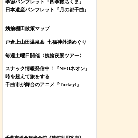
季節パンフレット『四季旅ちくま』
日本遺産パンフレット
『月の都
千曲
』
姨捨棚田散策マップ
戸倉上山田温泉♨
七福神外湯めぐり
毎週土曜日開催〈姨捨夜景ツアー
〉
スナック情報発信中！『NEOネオン』
時を超えて旅をする
千曲市が舞台のアニメ『Turkey!』
千曲市総合観光会館《貸館利用案内》