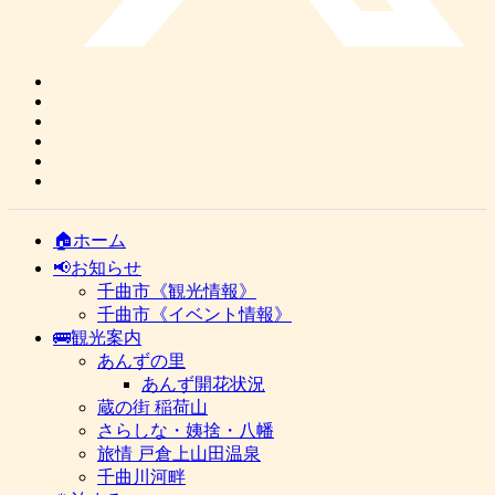
🏠ホーム
📢お知らせ
千曲市《観光情報》
千曲市《イベント情報》
🚌観光案内
あんずの里
あんず開花状況
蔵の街 稲荷山
さらしな・姨捨・八幡
旅情 戸倉上山田温泉
千曲川河畔