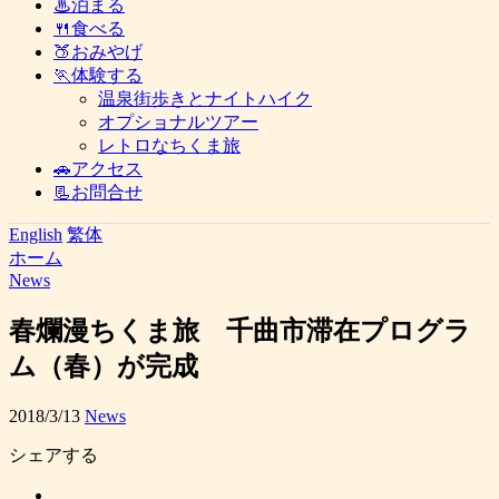
♨泊まる
🍴食べる
🍑おみやげ
🏃体験する
温泉街歩きとナイトハイク
オプショナルツアー
レトロなちくま旅
🚗アクセス
📃お問合せ
English
繁体
ホーム
News
春爛漫ちくま旅 千曲市滞在プログラ
ム（春）が完成
2018/3/13
News
シェアする