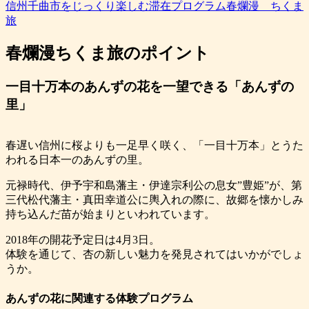
信州千曲市をじっくり楽しむ滞在プログラム春爛漫 ちくま
旅
春爛漫ちくま旅のポイント
一目十万本のあんずの花を一望できる「あんずの
里」
春遅い信州に桜よりも一足早く咲く、「一目十万本」とうた
われる日本一のあんずの里。
元禄時代、伊予宇和島藩主・伊達宗利公の息女”豊姫”が、第
三代松代藩主・真田幸道公に輿入れの際に、故郷を懐かしみ
持ち込んだ苗が始まりといわれています。
2018年の開花予定日は4月3日。
体験を通じて、杏の新しい魅力を発見されてはいかがでしょ
うか。
あんずの花に関連する体験プログラム