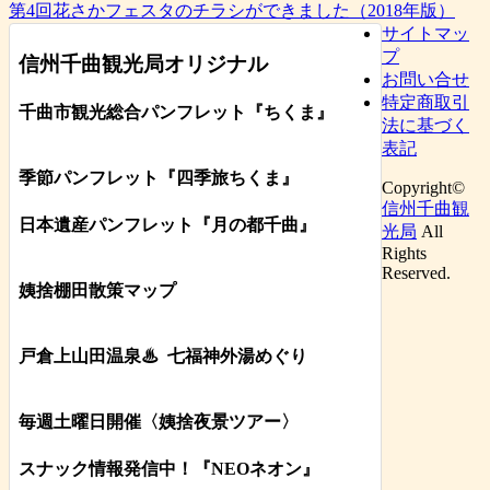
第4回花さかフェスタのチラシができました（2018年版）
サイトマッ
プ
信州千曲観光局オリジナル
お問い合せ
特定商取引
千曲市観光総合パンフレット
『ちくま
』
法に基づく
表記
季節パンフレット『四季旅ちくま』
Copyright©
信州千曲観
日本遺産パンフレット
『月の都
千曲
』
光局
All
Rights
Reserved.
姨捨棚田散策マップ
戸倉上山田温泉♨
七福神外湯めぐり
毎週土曜日開催〈姨捨夜景ツアー
〉
スナック情報発信中！『NEOネオン』