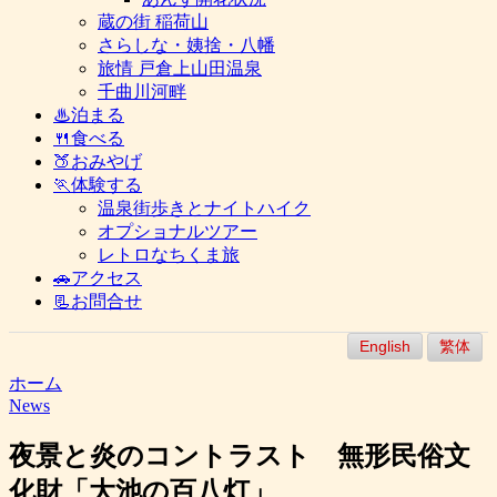
蔵の街 稲荷山
さらしな・姨捨・八幡
旅情 戸倉上山田温泉
千曲川河畔
♨泊まる
🍴食べる
🍑おみやげ
🏃体験する
温泉街歩きとナイトハイク
オプショナルツアー
レトロなちくま旅
🚗アクセス
📃お問合せ
English
繁体
ホーム
News
夜景と炎のコントラスト 無形民俗文
化財「大池の百八灯」