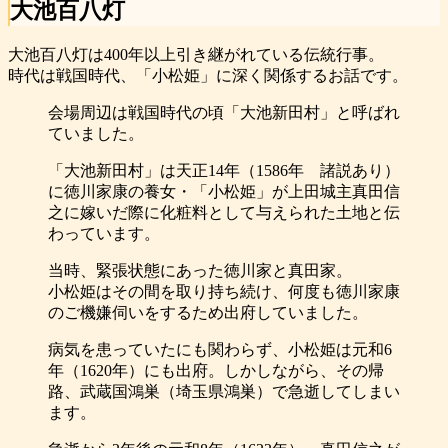
大池百八灯
大池百八灯は400年以上引き継がれている伝統行事。
時代は戦国時代、「小松姫」に深く関係するお話です。
会場周辺は戦国時代の頃「大池新田村」と呼ばれ
ていました。
「大池新田村」は天正14年（1586年 諸説あり）
に徳川家康の養女・「小松姫」が上田城主真田信
之に嫁いだ際に化粧料として与えられた土地と伝
わっています。
当時、緊張状態にあった徳川家と真田家。
小松姫はその間を取り持ち続け、何度も徳川家康
のご機嫌伺いをするため出府していました。
病気を患っていたにも関わらず、小松姫は元和6
年（1620年）にも出府。しかしながら、その帰
路、武蔵国鴻巣（埼玉県鴻巣）で急逝してしまい
ます。