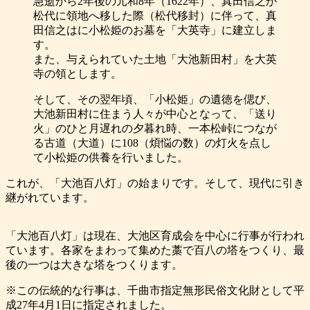
急逝から2年後の元和8年（1622年）、真田信之が
松代に領地へ移した際（松代移封）に伴って、真
田信之はに小松姫のお墓を「大英寺」に建立しま
す。
また、与えられていた土地「大池新田村」を大英
寺の領とします。
そして、その翌年頃、「小松姫」の遺徳を偲び、
大池新田村に住まう人々が中心となって、「送り
火」のひと月遅れの夕暮れ時、一本松峠につなが
る古道（大道）に108（煩悩の数）の灯火を点し
て小松姫の供養を行いました。
これが、「大池百八灯」の始まりです。そして、現代に引き
継がれています。
「大池百八灯」は現在、大池区育成会を中心に行事が行われ
ています。各家をまわって集めた藁で百八の塔をつくり、最
後の一つは大きな塔をつくります。
※この伝統的な行事は、千曲市指定無形民俗文化財として平
成27年4月1日に指定されました。