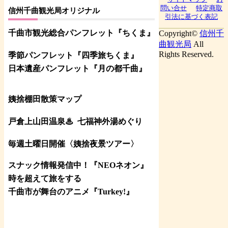
問い合せ
特定商取
信州千曲観光局オリジナル
引法に基づく表記
千曲市観光総合パンフレット
『ちくま
』
Copyright©
信州千
曲観光局
All
Rights Reserved.
季節パンフレット『四季旅ちくま』
日本遺産パンフレット
『月の都
千曲
』
姨捨棚田散策マップ
戸倉上山田温泉♨
七福神外湯めぐり
毎週土曜日開催〈姨捨夜景ツアー
〉
スナック情報発信中！『NEOネオン』
時を超えて旅をする
千曲市が舞台のアニメ『Turkey!』