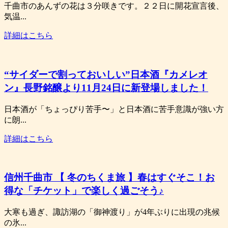
千曲市のあんずの花は３分咲きです。２２日に開花宣言後、
気温...
詳細はこちら
“サイダーで割っておいしい”日本酒『カメレオ
ン』長野銘醸より11月24日に新登場しました！
日本酒が「ちょっぴり苦手〜」と日本酒に苦手意識が強い方
に朗...
詳細はこちら
信州千曲市 【 冬のちくま旅 】春はすぐそこ！お
得な「チケット」で楽しく過ごそう♪
大寒も過ぎ、諏訪湖の「御神渡り」が4年ぶりに出現の兆候
の氷...