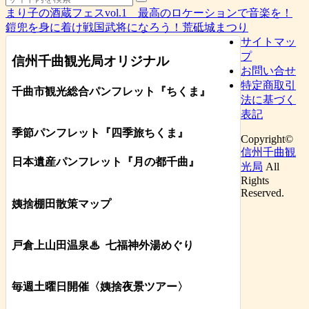
まり子の酒蔵フェスvol.1 最高のロケーションで音楽を！
鎧兜を身に着け戦国武将になろう！荒砥城まつり
サイトマッ
プ
信州千曲観光局オリジナル
お問い合せ
特定商取引
千曲市観光総合パンフレット
『ちくま
』
法に基づく
表記
季節パンフレット『四季旅ちくま』
Copyright©
信州千曲観
日本遺産パンフレット
『月の都
千曲
』
光局
All
Rights
Reserved.
姨捨棚田散策マップ
戸倉上山田温泉♨
七福神外湯めぐり
毎週土曜日開催〈姨捨夜景ツアー
〉