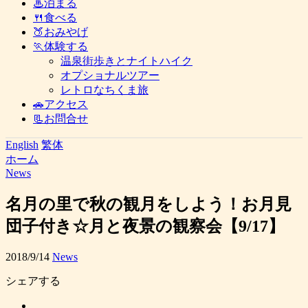
♨泊まる
🍴食べる
🍑おみやげ
🏃体験する
温泉街歩きとナイトハイク
オプショナルツアー
レトロなちくま旅
🚗アクセス
📃お問合せ
English
繁体
ホーム
News
名月の里で秋の観月をしよう！お月見
団子付き☆月と夜景の観察会【9/17】
2018/9/14
News
シェアする