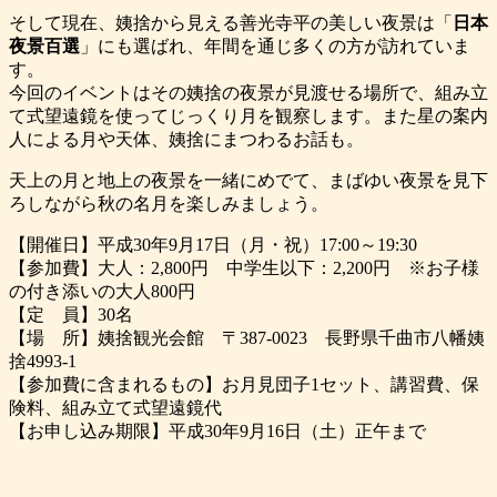
そして現在、姨捨から見える善光寺平の美しい夜景は「
日本
夜景百選
」にも選ばれ、年間を通じ多くの方が訪れていま
す。
今回のイベントはその姨捨の夜景が見渡せる場所で、組み立
て式望遠鏡を使ってじっくり月を観察します。また星の案内
人による月や天体、姨捨にまつわるお話も。
天上の月と地上の夜景を一緒にめでて、まばゆい夜景を見下
ろしながら秋の名月を楽しみましょう。
【開催日】平成30年9月17日（月・祝）17:00～19:30
【参加費】大人：2,800円 中学生以下：2,200円 ※お子様
の付き添いの大人800円
【定 員】30名
【場 所】姨捨観光会館 〒387-0023 長野県千曲市八幡姨
捨4993-1
【参加費に含まれるもの】お月見団子1セット、講習費、保
険料、組み立て式望遠鏡代
【お申し込み期限】平成30年9月16日（土）正午まで