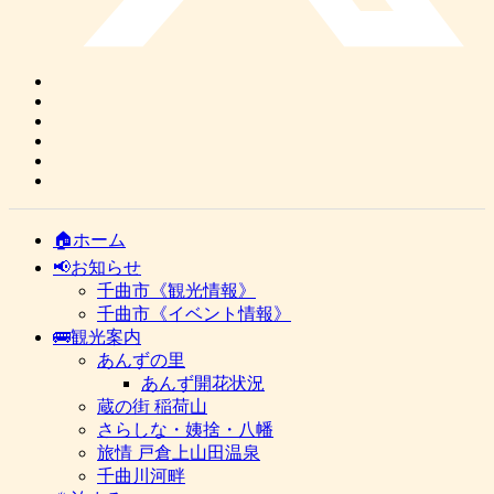
🏠ホーム
📢お知らせ
千曲市《観光情報》
千曲市《イベント情報》
🚌観光案内
あんずの里
あんず開花状況
蔵の街 稲荷山
さらしな・姨捨・八幡
旅情 戸倉上山田温泉
千曲川河畔