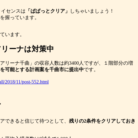
ライセンスは
「ぱぱっとクリア」
しちゃいましょう！
を握っています。
ています。
ムアリーナは対策中
アリーナ千曲」の収容人数は約3400人ですが、１階部分の増
収容を可能とする計画案を千曲市に提出中
です。
all/2018/11/post-552.html
ギ
アできると信じて待つとして、
残りの2条件をクリアしておき