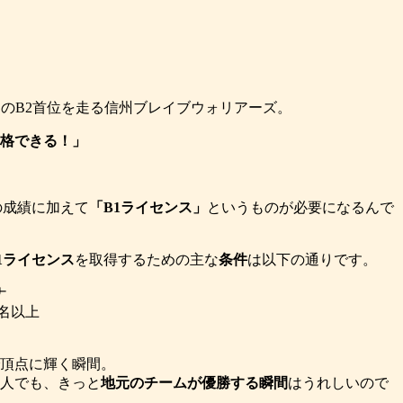
E」のB2首位を走る信州ブレイブウォリアーズ。
昇格できる！」
の成績に加えて
「B1ライセンス」
というものが必要になるんで
1ライセンス
を取得するための主な
条件
は以下の通りです。
ナ
0名以上
頂点に輝く瞬間。
い人でも、きっと
地元のチームが優勝する瞬間
はうれしいので