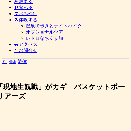
♨泊まる
🍴食べる
🍑おみやげ
🏃体験する
温泉街歩きとナイトハイク
オプショナルツアー
レトロなちくま旅
🚗アクセス
📃お問合せ
English
繁体
「現地生観戦」がカギ バスケットボー
リアーズ