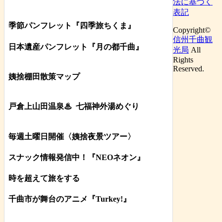
法に基づく
表記
季節パンフレット『四季旅ちくま』
Copyright©
信州千曲観
日本遺産パンフレット
『月の都
千曲
』
光局
All
Rights
Reserved.
姨捨棚田散策マップ
戸倉上山田温泉♨
七福神外湯めぐり
毎週土曜日開催〈姨捨夜景ツアー
〉
スナック情報発信中！『NEOネオン』
時を超えて旅をする
千曲市が舞台のアニメ『Turkey!』