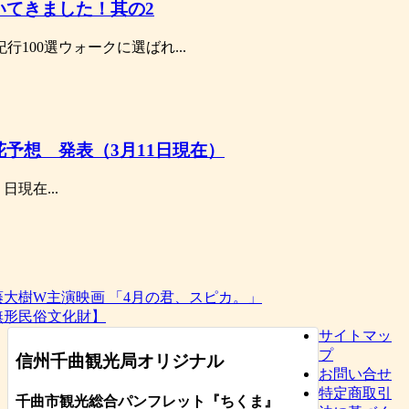
いてきました！其の2
行100選ウォークに選ばれ...
予想 発表（3月11日現在）
日現在...
藤大樹W主演映画 「4月の君、スピカ。」
無形民俗文化財】
サイトマッ
プ
信州千曲観光局オリジナル
お問い合せ
特定商取引
千曲市観光総合パンフレット
『ちくま
』