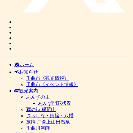
🏠ホーム
📢お知らせ
千曲市《観光情報》
千曲市《イベント情報》
🚌観光案内
あんずの里
あんず開花状況
蔵の街 稲荷山
さらしな・姨捨・八幡
旅情 戸倉上山田温泉
千曲川河畔