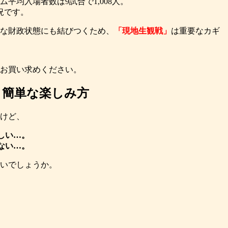
平均入場者数は9試合で1,008人。
況です。
な財政状態にも結びつくため、
「現地生観戦」
は重要なカギ
お買い求めください。
 簡単な楽しみ方
けど、
しい…。
ない…。
ないでしょうか。