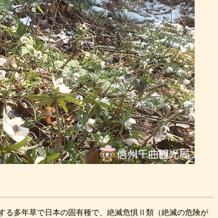
する多年草で日本の固有種で、絶滅危惧Ⅱ類（絶滅の危険が