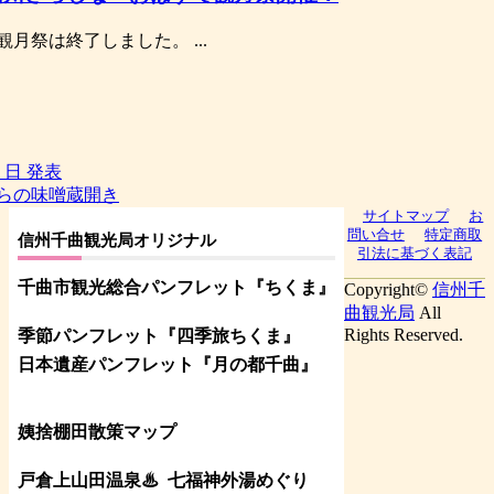
月祭は終了しました。 ...
 日 発表
むらの味噌蔵開き
サイトマップ
お
問い合せ
特定商取
信州千曲観光局オリジナル
引法に基づく表記
千曲市観光総合パンフレット
『ちくま
』
Copyright©
信州千
曲観光局
All
Rights Reserved.
季節パンフレット『四季旅ちくま』
日本遺産パンフレット
『月の都
千曲
』
姨捨棚田散策マップ
戸倉上山田温泉♨
七福神外湯めぐり