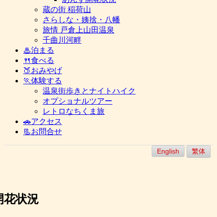
蔵の街 稲荷山
さらしな・姨捨・八幡
旅情 戸倉上山田温泉
千曲川河畔
♨泊まる
🍴食べる
🍑おみやげ
🏃体験する
温泉街歩きとナイトハイク
オプショナルツアー
レトロなちくま旅
🚗アクセス
📃お問合せ
English
繁体
開花状況