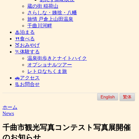
蔵の街 稲荷山
さらしな・姨捨・八幡
旅情 戸倉上山田温泉
千曲川河畔
♨泊まる
🍴食べる
🍑おみやげ
🏃体験する
温泉街歩きとナイトハイク
オプショナルツアー
レトロなちくま旅
🚗アクセス
📃お問合せ
English
繁体
ホーム
News
千曲市観光写真コンテスト写真展開催
のお知らせ