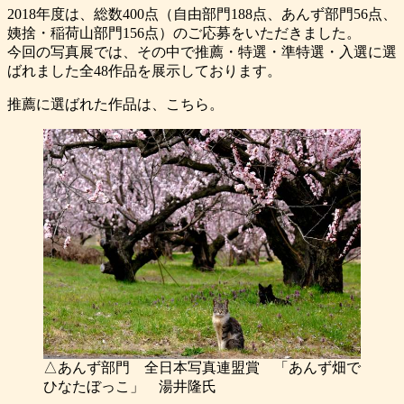
2018年度は、総数400点（自由部門188点、あんず部門56点、
姨捨・稲荷山部門156点）のご応募をいただきました。
今回の写真展では、その中で推薦・特選・準特選・入選に選
ばれました全48作品を展示しております。
推薦に選ばれた作品は、こちら。
△あんず部門 全日本写真連盟賞 「あんず畑で
ひなたぼっこ」 湯井隆氏