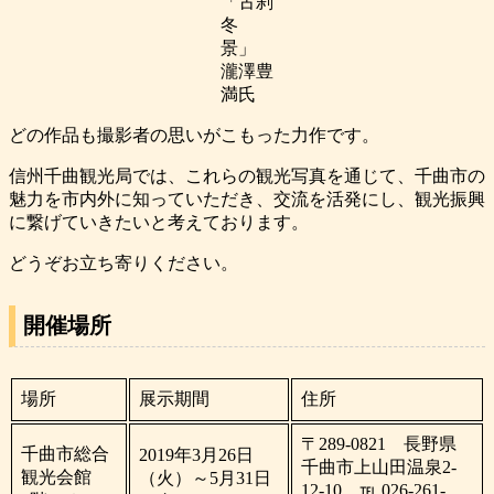
「古刹
冬
景」
瀧澤豊
満氏
どの作品も撮影者の思いがこもった力作です。
信州千曲観光局では、これらの観光写真を通じて、千曲市の
魅力を市内外に知っていただき、交流を活発にし、観光振興
に繋げていきたいと考えております。
どうぞお立ち寄りください。
開催場所
場所
展示期間
住所
〒289-0821 長野県
千曲市総合
2019年3月26日
千曲市上山田温泉2-
観光会館
（火）～5月31日
12-10 ℡ 026-261-