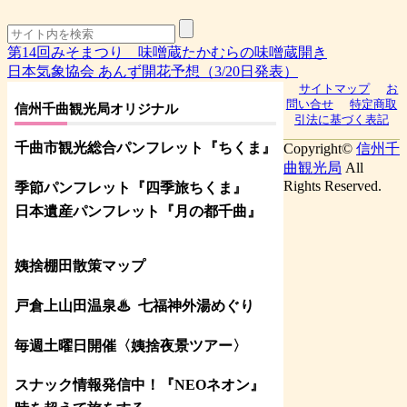
第14回みそまつり 味噌蔵たかむらの味噌蔵開き
日本気象協会 あんず開花予想（3/20日発表）
サイトマップ
お
問い合せ
特定商取
信州千曲観光局オリジナル
引法に基づく表記
千曲市観光総合パンフレット
『ちくま
』
Copyright©
信州千
曲観光局
All
Rights Reserved.
季節パンフレット『四季旅ちくま』
日本遺産パンフレット
『月の都
千曲
』
姨捨棚田散策マップ
戸倉上山田温泉♨
七福神外湯めぐり
毎週土曜日開催〈姨捨夜景ツアー
〉
スナック情報発信中！『NEOネオン』