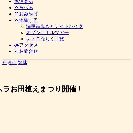
♨泊まる
🍴食べる
🍑おみやげ
🏃体験する
温泉街歩きとナイトハイク
オプショナルツアー
レトロなちくま旅
🚗アクセス
📃お問合せ
English
繁体
のムラお田植えまつり開催！