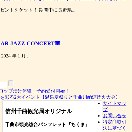
ントをゲット！ 期間中に長野県...
EAR JAZZ CONCERT🎹
 年 1 月 ...
ロップ漬け体験 予約受付開始！
9夏を彩る2大イベント【温泉夏祭りと千曲川納涼煙火大会】
サイトマッ
プ
信州千曲観光局オリジナル
お問い合せ
特定商取引
千曲市観光総合パンフレット
『ちくま
』
法に基づく