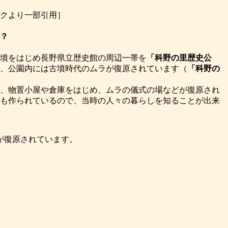
トバンクより一部引用］
？
墳をはじめ長野県立歴史館の周辺一帯を
「科野の里歴史公
、公園内には古墳時代のムラが復原されています（
「科野の
、物置小屋や倉庫をはじめ、ムラの儀式の場などが復原され
も作られているので、当時の人々の暮らしを知ることが出来
が復原されています。