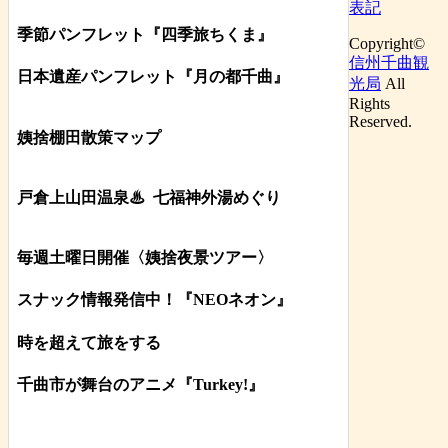
表記
季節パンフレット『四季旅ちくま』
Copyright©
信州千曲観
日本遺産パンフレット
『月の都
千曲
』
光局
All
Rights
Reserved.
姨捨棚田散策マップ
戸倉上山田温泉♨
七福神外湯めぐり
毎週土曜日開催〈姨捨夜景ツアー
〉
スナック情報発信中！『NEOネオン』
時を超えて旅をする
千曲市が舞台のアニメ『Turkey!』