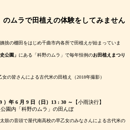
）のムラで田植えの体験をしてみません
姨捨の棚田をはじめ千曲市内各所で田植えが始まっていま
史公園」
にある「科野のムラ」で毎年恒例の
お田植えまつり
女の皆さんによる古代米の田植え（2018年撮影）
 ）年 6 月 9 日（日）13 : 30 ～
【小雨決行】
公園内「科野のムラ」の田んぼ
太鼓の音頭で屋代南高校の早乙女のみなさんによる古代米の