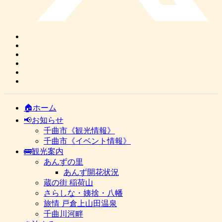
🏠ホーム
📢お知らせ
千曲市《観光情報》
千曲市《イベント情報》
🚌観光案内
あんずの里
あんず開花状況
蔵の街 稲荷山
さらしな・姨捨・八幡
旅情 戸倉上山田温泉
千曲川河畔