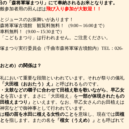
 3 日の「森将軍塚まつり」にて奉納されるお米となります。
般参加者用の田んぼは
飛び入り参加が大歓迎！！
とジュースのお振舞いがあります！
・森将軍塚古墳館
観覧料無料！
（9:00～16:00まで）
車料無料！
（9:00～15:30まで）
「こどもまつり」は行われません。ご注意ください。
まつり実行委員会（千曲市森将軍塚古墳館内）TEL：026-
おとめ）の関係は？
礼において重要な段階といわれています。それが祭りの儀礼
「大田植（おおたう）え」
と呼ばれるものです。
・太鼓などの囃子に合わせて田植え歌を歌いながら、早乙女
と
を言います。まさに「大田植え」を
一部が体現されたもの
田植えまつり」
といえます。なお、早乙女さんのお田植えは
神宮などで御神事として行われています。
は
稲の苗を水田に植える女性のこと
を意味し、現在では
田植
と
を指します。またの名を
「植女（うえめ）」
とも呼ばれて