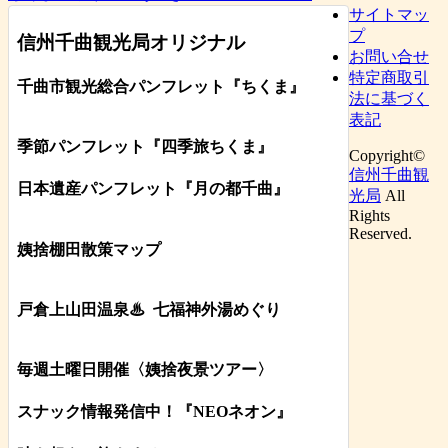
サイトマッ
プ
信州千曲観光局オリジナル
お問い合せ
特定商取引
千曲市観光総合パンフレット
『ちくま
』
法に基づく
表記
季節パンフレット『四季旅ちくま』
Copyright©
信州千曲観
日本遺産パンフレット
『月の都
千曲
』
光局
All
Rights
Reserved.
姨捨棚田散策マップ
戸倉上山田温泉♨
七福神外湯めぐり
毎週土曜日開催〈姨捨夜景ツアー
〉
スナック情報発信中！『NEOネオン』