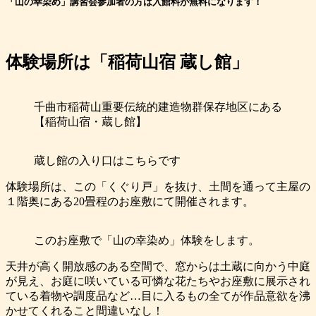
「山の幸染め」講習会参加者の方は入館料が無料になります！
体験場所は「稲荷山宿 蔵し館」
千曲市稲荷山重要伝統的建造物群保存地区にある
【稲荷山宿・蔵し館】
蔵し館の入り口はこちらです
体験場所は、この「くぐり戸」を抜け、土間を通って主屋の
１階奥にある20畳程のお座敷にて開催されます。
このお座敷で「山の幸染め」体験をします。
天井が高く開放感のある空間で、窓からは土蔵に向かう中庭
が見え、お庭に咲いている可憐な花たちやお座敷に展示され
ている着物や調度品など…目に入るもの全てが作品意欲を沸
かせてくれること間違いなし！