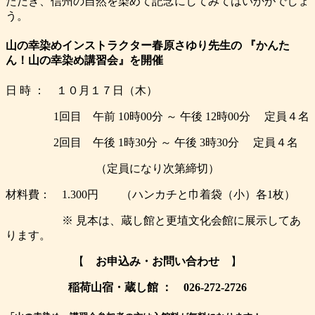
ただき、信州の自然を染めて記念にしてみてはいかがでしょ
う。
山の幸染めインストラクター春原さゆり先生の 『かんた
ん！山の幸染め講習会』を開催
日 時 ： １０月１７日（木）
1回目 午前 10時00分 ～ 午後 12時00分 定員４名
2回目 午後 1時30分 ～ 午後 3時30分 定員４名
（定員になり次第締切）
材料費： 1.300円 （ハンカチと巾着袋（小）各1枚）
※ 見本は、蔵し館と更埴文化会館に展示してあ
ります。
【
お申込み・お問い合わせ
】
稲荷山宿・蔵し館 ： 026-272-2726