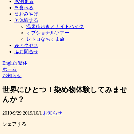
♨泊まる
🍴食べる
🍑おみやげ
🏃体験する
温泉街歩きとナイトハイク
オプショナルツアー
レトロなちくま旅
🚗アクセス
📃お問合せ
English
繁体
ホーム
お知らせ
世界にひとつ！染め物体験してみませ
んか？
2019/9/29
2019/10/1
お知らせ
シェアする