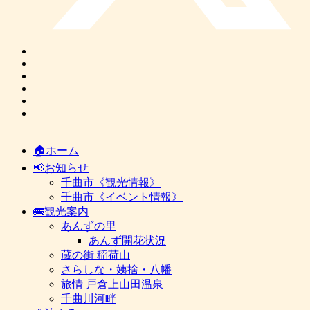
🏠ホーム
📢お知らせ
千曲市《観光情報》
千曲市《イベント情報》
🚌観光案内
あんずの里
あんず開花状況
蔵の街 稲荷山
さらしな・姨捨・八幡
旅情 戸倉上山田温泉
千曲川河畔