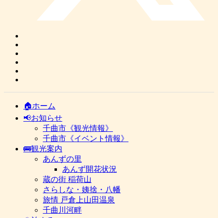
🏠ホーム
📢お知らせ
千曲市《観光情報》
千曲市《イベント情報》
🚌観光案内
あんずの里
あんず開花状況
蔵の街 稲荷山
さらしな・姨捨・八幡
旅情 戸倉上山田温泉
千曲川河畔