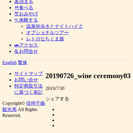
♨泊まる
🍴食べる
🍑おみやげ
🏃体験する
温泉街歩きとナイトハイク
オプショナルツアー
レトロなちくま旅
🚗アクセス
📃お問合せ
English
繁体
サイトマップ
20190726_wine ceremony03
お問い合せ
特定商取引法
2019/7/30
に基づく表記
シェアする
Copyright©
信州千曲
観光局
All Rights
Reserved.