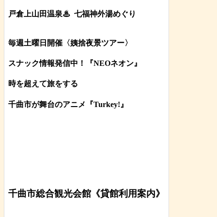
戸倉上山田温泉♨
七福神外湯めぐり
毎週土曜日開催〈姨捨夜景ツアー
〉
スナック情報発信中！『NEOネオン』
時を超えて旅をする
千曲市が舞台のアニメ『Turkey!』
千曲市総合観光会館《貸館利用案内》