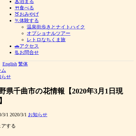
♨泊まる
🍴食べる
🍑おみやげ
🏃体験する
温泉街歩きとナイトハイク
オプショナルツアー
レトロなちくま旅
🚗アクセス
📃お問合せ
English
繁体
ーム
知らせ
野県千曲市の花情報【2020年3月1日現
】
/3/1
2020/3/1
お知らせ
ェアする