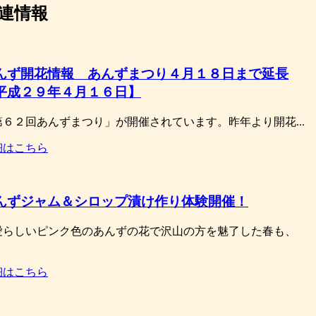
連情報
んず開花情報 あんずまつり４月１８日まで延長
平成２９年４月１６日】
第６２回あんずまつり」が開催されています。昨年より開花...
細はこちら
んずジャム＆シロップ漬け作り体験開催！
愛らしいピンク色のあんずの花で沢山の方を魅了した春も、
細はこちら