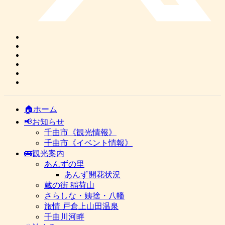
🏠ホーム
📢お知らせ
千曲市《観光情報》
千曲市《イベント情報》
🚌観光案内
あんずの里
あんず開花状況
蔵の街 稲荷山
さらしな・姨捨・八幡
旅情 戸倉上山田温泉
千曲川河畔