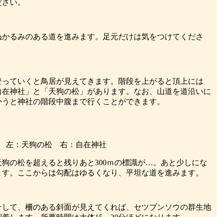
ださい。
ぬかるみのある道を進みます。足元だけは気をつけてくださ
。
登っていくと鳥居が見えてきます。階段を上がると頂上には
自在神社」と「天狗の松」があります。なお、山道を道沿いに
かうと神社の階段中腹まで行くことができます。
左：天狗の松 右：自在神社
天狗の松を超えると残りあと300ｍの標識が…。あと少しにな
ます。ここからは勾配はゆるくなり、平坦な道を進みます。
そして、柵のある斜面が見えてくれば、セツブンソウの群生地