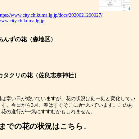
ttps://www.city.chikuma.lg.jp/docs/2020021200027/
ww.city.chikuma.lg.jp
あんずの花（森地区）
カタクリの花（佐良志奈神社）
週は寒い日が続いていますが、花の状況は刻一刻と変化してい
ます。今日から3月、春はすぐそこに近づいています。このあ
、花の進行が一気にすすむかもしれません。
までの花の状況はこちら↓