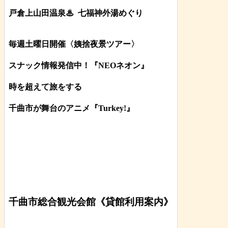
戸倉上山田温泉♨
七福神外湯めぐり
毎週土曜日開催〈姨捨夜景ツアー
〉
スナック情報発信中！『NEOネオン』
時を超えて旅をする
千曲市が舞台のアニメ『Turkey!』
千曲市総合観光会館《貸館利用案内》