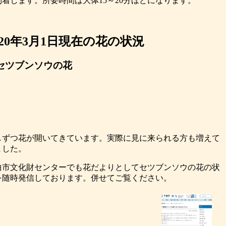
到着します。所要時間は大体15～20分ほどになります。
020年3月1日現在の花の状況
セツブンソウの花
しずつ花が開いてきています。実際に見に来られる方も増えて
ました。
曲市文化財センターでも花だよりとしてセツブンソウの花の状
を随時発信しております。併せてご覧ください。