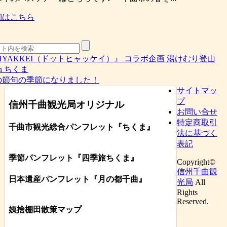
細はこちら
HYAKKEI（ドットヒャッケイ）』 コラボ企画 湯けむり登山
in ちくま
の節句の季節になりました！
サイトマッ
プ
信州千曲観光局オリジナル
お問い合せ
特定商取引
千曲市観光総合パンフレット
『ちくま
』
法に基づく
表記
季節パンフレット『四季旅ちくま』
Copyright©
信州千曲観
日本遺産パンフレット
『月の都
千曲
』
光局
All
Rights
Reserved.
姨捨棚田散策マップ