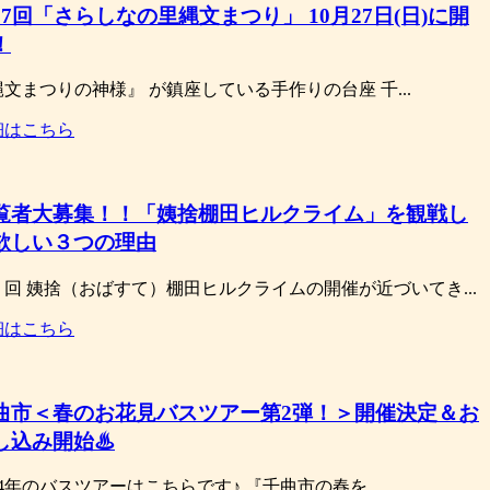
27回「さらしなの里縄文まつり」 10月27日(日)に開
！
文まつりの神様』 が鎮座している手作りの台座 千...
細はこちら
覧者大募集！！「姨捨棚田ヒルクライム」を観戦し
欲しい３つの理由
１回 姨捨（おばすて）棚田ヒルクライムの開催が近づいてき...
細はこちら
曲市＜春のお花見バスツアー第2弾！＞開催決定＆お
し込み開始♨
24年のバスツアーはこちらです♪ 『千曲市の春を...