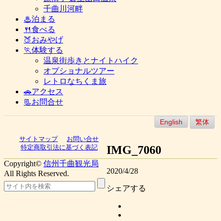
千曲川河畔
♨泊まる
🍴食べる
🍑おみやげ
🏃体験する
温泉街歩きとナイトハイク
オプショナルツアー
レトロなちくま旅
🚗アクセス
📃お問合せ
English
繁体
サイトマップ
お問い合せ
IMG_7060
特定商取引法に基づく表記
Copyright©
信州千曲観光局
2020/4/28
All Rights Reserved.
シェアする