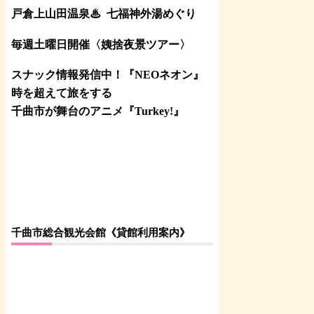
戸倉上山田温泉♨
七福神外湯めぐり
毎週土曜日開催〈姨捨夜景ツアー
〉
スナック情報発信中！『NEOネオン』
時を超えて旅をする
千曲市が舞台のアニメ『Turkey!』
千曲市総合観光会館《貸館利用案内》