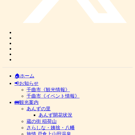
🏠ホーム
📢お知らせ
千曲市《観光情報》
千曲市《イベント情報》
🚌観光案内
あんずの里
あんず開花状況
蔵の街 稲荷山
さらしな・姨捨・八幡
旅情 戸倉上山田温泉