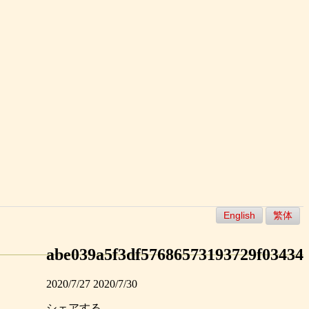
English
繁体
abe039a5f3df57686573193729f03434
2020/7/27
2020/7/30
シェアする