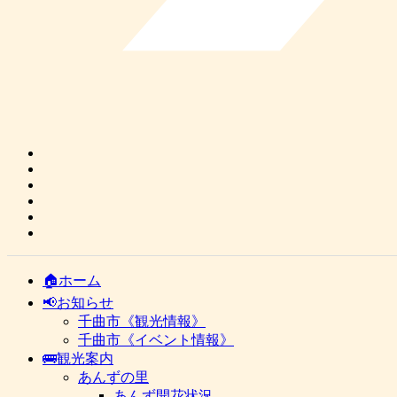
🏠ホーム
📢お知らせ
千曲市《観光情報》
千曲市《イベント情報》
🚌観光案内
あんずの里
あんず開花状況