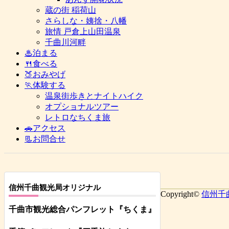
蔵の街 稲荷山
さらしな・姨捨・八幡
旅情 戸倉上山田温泉
千曲川河畔
♨泊まる
🍴食べる
🍑おみやげ
🏃体験する
温泉街歩きとナイトハイク
オプショナルツアー
レトロなちくま旅
🚗アクセス
📃お問合せ
信州千曲観光局オリジナル
Copyright©
信州千
千曲市観光総合パンフレット
『ちくま
』