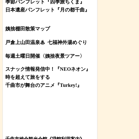
季節パンフレット『四季旅ちくま』
日本遺産パンフレット
『月の都
千曲
』
姨捨棚田散策マップ
戸倉上山田温泉♨
七福神外湯めぐり
毎週土曜日開催〈姨捨夜景ツアー
〉
スナック情報発信中！『NEOネオン』
時を超えて旅をする
千曲市が舞台のアニメ『Turkey!』
千曲市総合観光会館《貸館利用案内》