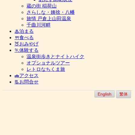
蔵の街 稲荷山
さらしな・姨捨・八幡
旅情 戸倉上山田温泉
千曲川河畔
♨泊まる
🍴食べる
🍑おみやげ
🏃体験する
温泉街歩きとナイトハイク
オプショナルツアー
レトロなちくま旅
🚗アクセス
📃お問合せ
English
繁体