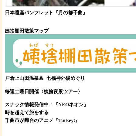
日本遺産パンフレット
『月の都
千曲
』
姨捨棚田散策マップ
戸倉上山田温泉♨
七福神外湯めぐり
毎週土曜日開催〈姨捨夜景ツアー
〉
スナック情報発信中！『NEOネオン』
時を超えて旅をする
千曲市が舞台のアニメ『Turkey!』