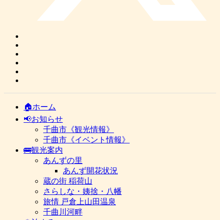
🏠ホーム
📢お知らせ
千曲市《観光情報》
千曲市《イベント情報》
🚌観光案内
あんずの里
あんず開花状況
蔵の街 稲荷山
さらしな・姨捨・八幡
旅情 戸倉上山田温泉
千曲川河畔