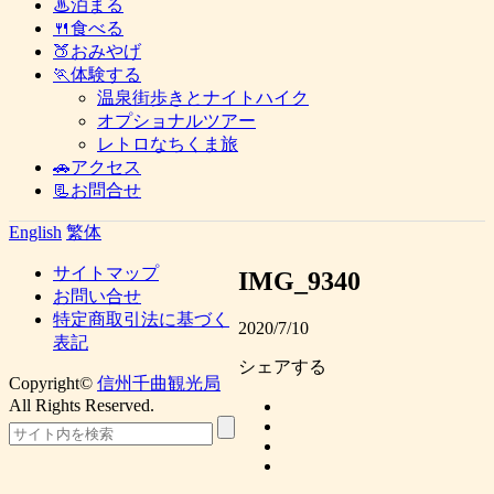
♨泊まる
🍴食べる
🍑おみやげ
🏃体験する
温泉街歩きとナイトハイク
オプショナルツアー
レトロなちくま旅
🚗アクセス
📃お問合せ
English
繁体
サイトマップ
IMG_9340
お問い合せ
特定商取引法に基づく
2020/7/10
表記
シェアする
Copyright©
信州千曲観光局
All Rights Reserved.