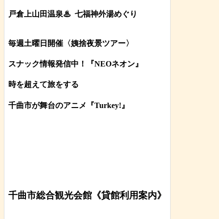
戸倉上山田温泉♨
七福神外湯めぐり
毎週土曜日開催〈姨捨夜景ツアー
〉
スナック情報発信中！『NEOネオン』
時を超えて旅をする
千曲市が舞台のアニメ『Turkey!』
千曲市総合観光会館《貸館利用案内》