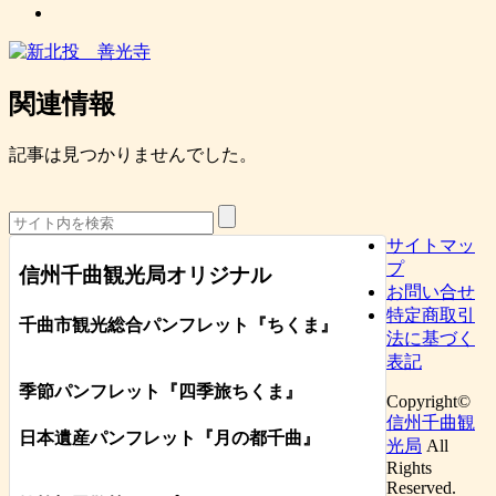
関連情報
記事は見つかりませんでした。
サイトマッ
プ
信州千曲観光局オリジナル
お問い合せ
特定商取引
千曲市観光総合パンフレット
『ちくま
』
法に基づく
表記
季節パンフレット『四季旅ちくま』
Copyright©
信州千曲観
日本遺産パンフレット
『月の都
千曲
』
光局
All
Rights
Reserved.