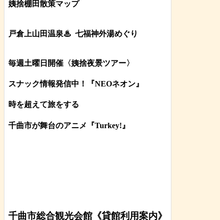
姨捨棚田散策マップ
戸倉上山田温泉♨
七福神外湯めぐり
毎週土曜日開催〈姨捨夜景ツアー
〉
スナック情報発信中！『NEOネオン』
時を超えて旅をする
千曲市が舞台のアニメ『Turkey!』
千曲市総合観光会館《貸館利用案内》