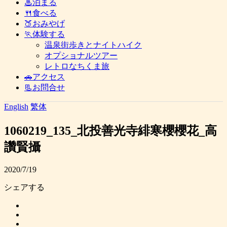
♨泊まる
🍴食べる
🍑おみやげ
🏃体験する
温泉街歩きとナイトハイク
オプショナルツアー
レトロなちくま旅
🚗アクセス
📃お問合せ
English
繁体
1060219_135_北投善光寺緋寒櫻櫻花_高
讚賢攝
2020/7/19
シェアする