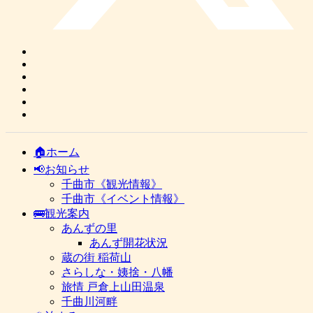
🏠ホーム
📢お知らせ
千曲市《観光情報》
千曲市《イベント情報》
🚌観光案内
あんずの里
あんず開花状況
蔵の街 稲荷山
さらしな・姨捨・八幡
旅情 戸倉上山田温泉
千曲川河畔