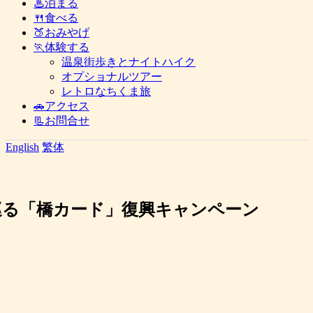
♨泊まる
🍴食べる
🍑おみやげ
🏃体験する
温泉街歩きとナイトハイク
オプショナルツアー
レトロなちくま旅
🚗アクセス
📃お問合せ
English
繁体
巡る「橋カード」復興キャンペーン