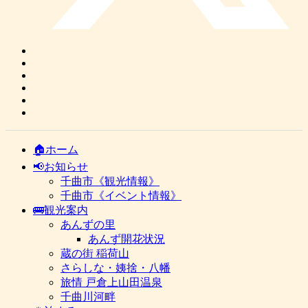
🏠ホーム
📢お知らせ
千曲市《観光情報》
千曲市《イベント情報》
🚌観光案内
あんずの里
あんず開花状況
蔵の街 稲荷山
さらしな・姨捨・八幡
旅情 戸倉上山田温泉
千曲川河畔