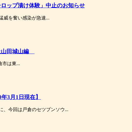
シロップ漬け体験」中止のお知らせ
威を奮い感染が急速...
上山田城山編
市は東...
0年3月1日現在】
、今回は戸倉のセツブンソウ...