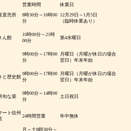
営業時間
休業日
産直売所
8時30分～16時00
12月29日～1月5日
」
分
（臨時休業あり）
10時00分～21時
さん館
第4水曜日
00分
9時00分～17時00
月曜日（月曜が休日の場合
分
翌日）年末年始
9時00分～17時00
月曜日（月曜が休日の場合
さと歴史館
分
翌日）年末年始
9時00分～14時00
房旬な菜
土日祝日
分
マート信州
24時間営業
年中無休
店
月～土8時30分～