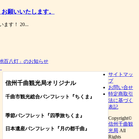
しくお願いいたします。
！ 20...
池百八灯」のお知らせ
》
サイトマッ
プ
信州千曲観光局オリジナル
お問い合せ
特定商取引
千曲市観光総合パンフレット
『ちくま
』
法に基づく
表記
季節パンフレット『四季旅ちくま』
Copyright©
信州千曲観
日本遺産パンフレット
『月の都
千曲
』
光局
All
Rights