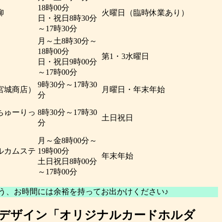
18時00分
柳
火曜日（臨時休業あり）
日・祝日8時30分
～17時30分
月～土8時30分～
18時00分
第1・3水曜日
日・祝日9時00分
～17時00分
9時30分～17時30
宮城商店）
月曜日・年末年始
分
ちゅーりっ
8時30分～17時30
土日祝日
分
月～金8時00分～
ルカムステ
19時00分
年末年始
土日祝日8時00分
～17時00分
う、お時間には余裕を持ってお出かけください♪
ひろデザイン「オリジナルカードホルダ