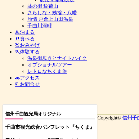
蔵の街 稲荷山
さらしな・姨捨・八幡
旅情 戸倉上山田温泉
千曲川河畔
♨泊まる
🍴食べる
🍑おみやげ
🏃体験する
温泉街歩きとナイトハイク
オプショナルツアー
レトロなちくま旅
🚗アクセス
📃お問合せ
信州千曲観光局オリジナル
Copyright©
信州千
千曲市観光総合パンフレット
『ちくま
』