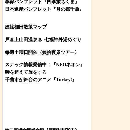
季節パンフレット『四季旅ちくま』
日本遺産パンフレット
『月の都
千曲
』
姨捨棚田散策マップ
戸倉上山田温泉♨
七福神外湯めぐり
毎週土曜日開催〈姨捨夜景ツアー
〉
スナック情報発信中！『NEOネオン』
時を超えて旅をする
千曲市が舞台のアニメ『Turkey!』
千曲市総合観光会館《貸館利用案内》