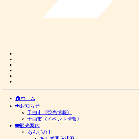
🏠ホーム
📢お知らせ
千曲市《観光情報》
千曲市《イベント情報》
🚌観光案内
あんずの里
あんず開花状況