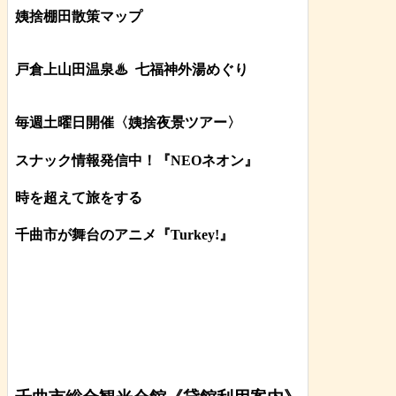
姨捨棚田散策マップ
戸倉上山田温泉♨
七福神外湯めぐり
毎週土曜日開催〈姨捨夜景ツアー
〉
スナック情報発信中！『NEOネオン』
時を超えて旅をする
千曲市が舞台のアニメ『Turkey!』