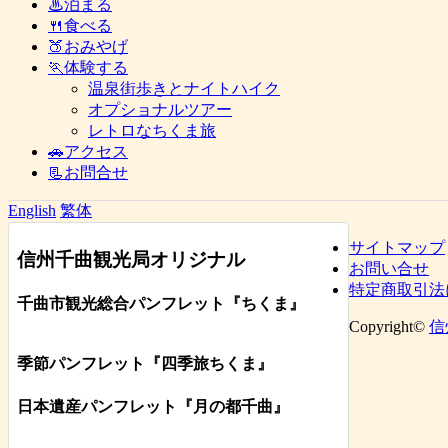
♨泊まる
🍴食べる
🍑おみやげ
🏃体験する
温泉街歩きとナイトハイク
オプショナルツアー
レトロなちくま旅
🚗アクセス
📃お問合せ
English
繁体
サイトマップ
信州千曲観光局オリジナル
お問い合せ
特定商取引法
千曲市観光総合パンフレット
『ちくま
』
Copyright©
信
季節パンフレット『四季旅ちくま』
日本遺産パンフレット
『月の都
千曲
』