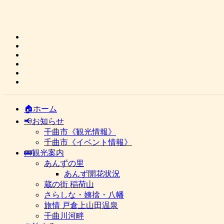
🏠ホーム
📢お知らせ
千曲市《観光情報》
千曲市《イベント情報》
🚌観光案内
あんずの里
あんず開花状況
蔵の街 稲荷山
さらしな・姨捨・八幡
旅情 戸倉上山田温泉
千曲川河畔