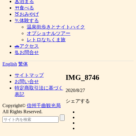
♨泊まる
🍴食べる
🍑おみやげ
🏃体験する
温泉街歩きとナイトハイク
オプショナルツアー
レトロなちくま旅
🚗アクセス
📃お問合せ
English
繁体
サイトマップ
IMG_8746
お問い合せ
特定商取引法に基づく
2020/8/27
表記
シェアする
Copyright©
信州千曲観光局
All Rights Reserved.