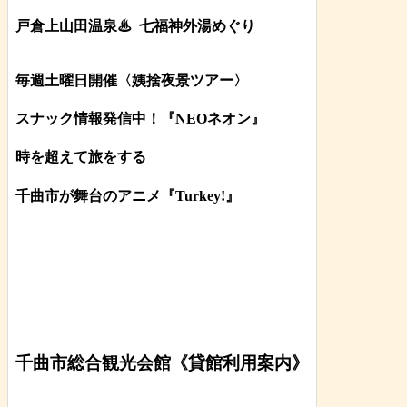
戸倉上山田温泉♨
七福神外湯めぐり
毎週土曜日開催〈姨捨夜景ツアー
〉
スナック情報発信中！『NEOネオン』
時を超えて旅をする
千曲市が舞台のアニメ『Turkey!』
千曲市総合観光会館《貸館利用案内》