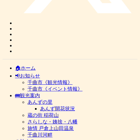
🏠ホーム
📢お知らせ
千曲市《観光情報》
千曲市《イベント情報》
🚌観光案内
あんずの里
あんず開花状況
蔵の街 稲荷山
さらしな・姨捨・八幡
旅情 戸倉上山田温泉
千曲川河畔