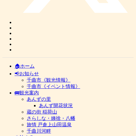
🏠ホーム
📢お知らせ
千曲市《観光情報》
千曲市《イベント情報》
🚌観光案内
あんずの里
あんず開花状況
蔵の街 稲荷山
さらしな・姨捨・八幡
旅情 戸倉上山田温泉
千曲川河畔