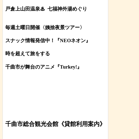
戸倉上山田温泉♨
七福神外湯めぐり
毎週土曜日開催〈姨捨夜景ツアー
〉
スナック情報発信中！『NEOネオン』
時を超えて旅をする
千曲市が舞台のアニメ『Turkey!』
千曲市総合観光会館《貸館利用案内》