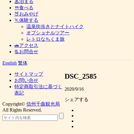
♨泊まる
🍴食べる
🍑おみやげ
🏃体験する
温泉街歩きとナイトハイク
オプショナルツアー
レトロなちくま旅
🚗アクセス
📃お問合せ
English
繁体
サイトマップ
DSC_2585
お問い合せ
特定商取引法に基づく
2020/9/16
表記
シェアする
Copyright©
信州千曲観光局
All Rights Reserved.