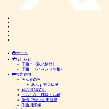
🏠ホーム
📢お知らせ
千曲市《観光情報》
千曲市《イベント情報》
🚌観光案内
あんずの里
あんず開花状況
蔵の街 稲荷山
さらしな・姨捨・八幡
旅情 戸倉上山田温泉
千曲川河畔