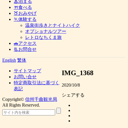
♨泊まる
🍴食べる
🍑おみやげ
🏃体験する
温泉街歩きとナイトハイク
オプショナルツアー
レトロなちくま旅
🚗アクセス
📃お問合せ
English
繁体
サイトマップ
IMG_1368
お問い合せ
特定商取引法に基づく
2020/10/8
表記
シェアする
Copyright©
信州千曲観光局
All Rights Reserved.