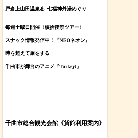
戸倉上山田温泉♨
七福神外湯めぐり
毎週土曜日開催〈姨捨夜景ツアー
〉
スナック情報発信中！『NEOネオン』
時を超えて旅をする
千曲市が舞台のアニメ『Turkey!』
千曲市総合観光会館《貸館利用案内》