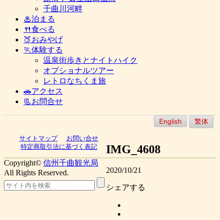
千曲川河畔
♨泊まる
🍴食べる
🍑おみやげ
🏃体験する
温泉街歩きとナイトハイク
オプショナルツアー
レトロなちくま旅
🚗アクセス
📃お問合せ
English
繁体
サイトマップ
お問い合せ
IMG_4608
特定商取引法に基づく表記
Copyright©
信州千曲観光局
2020/10/21
All Rights Reserved.
シェアする