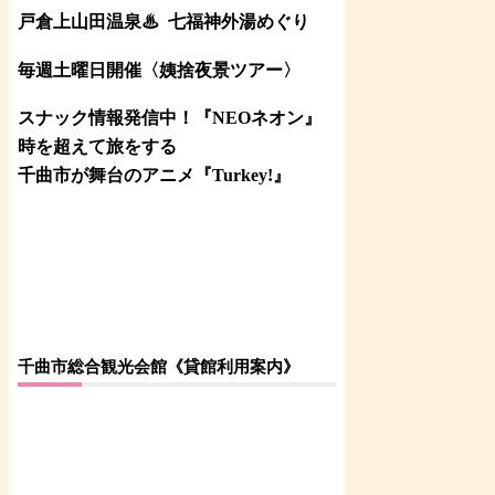
戸倉上山田温泉♨
七福神外湯めぐり
毎週土曜日開催〈姨捨夜景ツアー
〉
スナック情報発信中！『NEOネオン』
時を超えて旅をする
千曲市が舞台のアニメ『Turkey!』
千曲市総合観光会館《貸館利用案内》