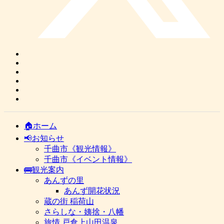
🏠ホーム
📢お知らせ
千曲市《観光情報》
千曲市《イベント情報》
🚌観光案内
あんずの里
あんず開花状況
蔵の街 稲荷山
さらしな・姨捨・八幡
旅情 戸倉上山田温泉