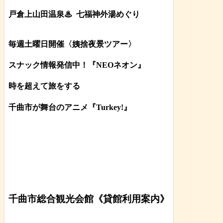
戸倉上山田温泉♨
七福神外湯めぐり
毎週土曜日開催〈姨捨夜景ツアー
〉
スナック情報発信中！『NEOネオン』
時を超えて旅をする
千曲市が舞台のアニメ『Turkey!』
千曲市総合観光会館《貸館利用案内》