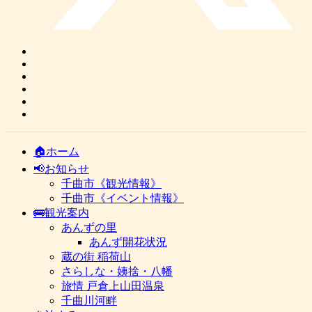
🏠ホーム
📢お知らせ
千曲市《観光情報》
千曲市《イベント情報》
🚌観光案内
あんずの里
あんず開花状況
蔵の街 稲荷山
さらしな・姨捨・八幡
旅情 戸倉上山田温泉
千曲川河畔