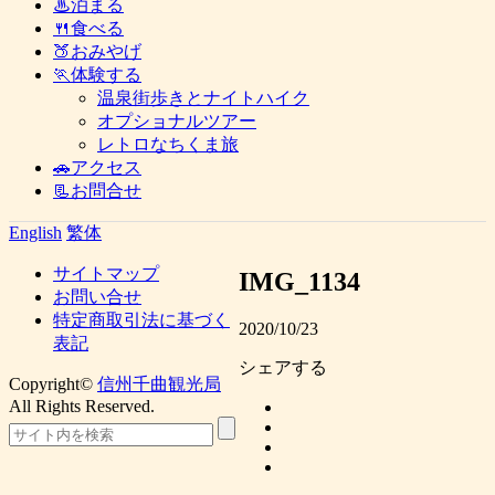
♨泊まる
🍴食べる
🍑おみやげ
🏃体験する
温泉街歩きとナイトハイク
オプショナルツアー
レトロなちくま旅
🚗アクセス
📃お問合せ
English
繁体
サイトマップ
IMG_1134
お問い合せ
特定商取引法に基づく
2020/10/23
表記
シェアする
Copyright©
信州千曲観光局
All Rights Reserved.