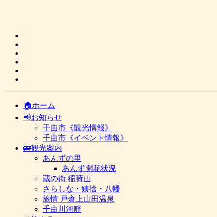
🏠ホーム
📢お知らせ
千曲市《観光情報》
千曲市《イベント情報》
🚌観光案内
あんずの里
あんず開花状況
蔵の街 稲荷山
さらしな・姨捨・八幡
旅情 戸倉上山田温泉
千曲川河畔