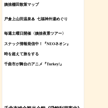
姨捨棚田散策マップ
戸倉上山田温泉♨
七福神外湯めぐり
毎週土曜日開催〈姨捨夜景ツアー
〉
スナック情報発信中！『NEOネオン』
時を超えて旅をする
千曲市が舞台のアニメ『Turkey!』