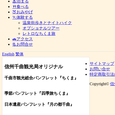
♨泊まる
🍴食べる
🍑おみやげ
🏃体験する
温泉街歩きとナイトハイク
オプショナルツアー
レトロなちくま旅
🚗アクセス
📃お問合せ
English
繁体
サイトマップ
信州千曲観光局オリジナル
お問い合せ
特定商取引法
千曲市観光総合パンフレット
『ちくま
』
Copyright©
信
季節パンフレット『四季旅ちくま』
日本遺産パンフレット
『月の都
千曲
』