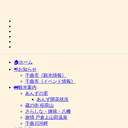
🏠ホーム
📢お知らせ
千曲市《観光情報》
千曲市《イベント情報》
🚌観光案内
あんずの里
あんず開花状況
蔵の街 稲荷山
さらしな・姨捨・八幡
旅情 戸倉上山田温泉
千曲川河畔