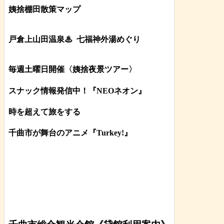
姨捨棚田散策マップ
戸倉上山田温泉♨
七福神外湯めぐり
毎週土曜日開催〈姨捨夜景ツアー
〉
スナック情報発信中！『NEOネオン』
時を超えて旅をする
千曲市が舞台のアニメ『Turkey!』