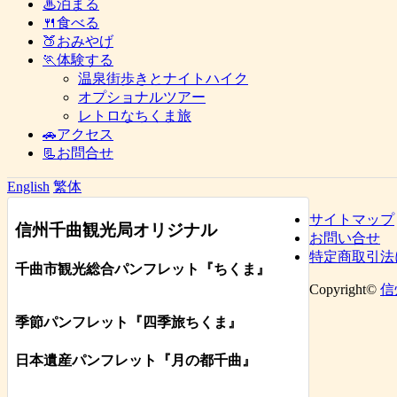
♨泊まる
🍴食べる
🍑おみやげ
🏃体験する
温泉街歩きとナイトハイク
オプショナルツアー
レトロなちくま旅
🚗アクセス
📃お問合せ
English
繁体
サイトマップ
信州千曲観光局オリジナル
お問い合せ
特定商取引法
千曲市観光総合パンフレット
『ちくま
』
Copyright©
信
季節パンフレット『四季旅ちくま』
日本遺産パンフレット
『月の都
千曲
』