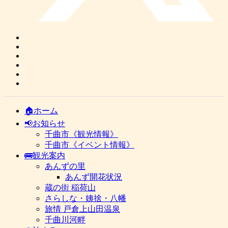
🏠ホーム
📢お知らせ
千曲市《観光情報》
千曲市《イベント情報》
🚌観光案内
あんずの里
あんず開花状況
蔵の街 稲荷山
さらしな・姨捨・八幡
旅情 戸倉上山田温泉
千曲川河畔