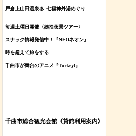
戸倉上山田温泉♨
七福神外湯めぐり
毎週土曜日開催〈姨捨夜景ツアー
〉
スナック情報発信中！『NEOネオン』
時を超えて旅をする
千曲市が舞台のアニメ『Turkey!』
千曲市総合観光会館《貸館利用案内》