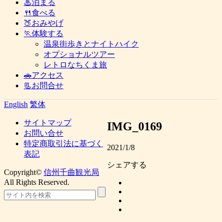
♨泊まる
🍴食べる
🍑おみやげ
🏃体験する
温泉街歩きとナイトハイク
オプショナルツアー
レトロなちくま旅
🚗アクセス
📃お問合せ
English
繁体
サイトマップ
IMG_0169
お問い合せ
特定商取引法に基づく
2021/1/8
表記
シェアする
Copyright©
信州千曲観光局
All Rights Reserved.