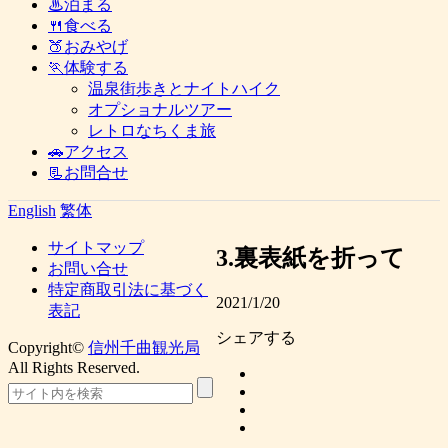
♨泊まる
🍴食べる
🍑おみやげ
🏃体験する
温泉街歩きとナイトハイク
オプショナルツアー
レトロなちくま旅
🚗アクセス
📃お問合せ
English
繁体
サイトマップ
3.裏表紙を折って
お問い合せ
特定商取引法に基づく
2021/1/20
表記
シェアする
Copyright©
信州千曲観光局
All Rights Reserved.