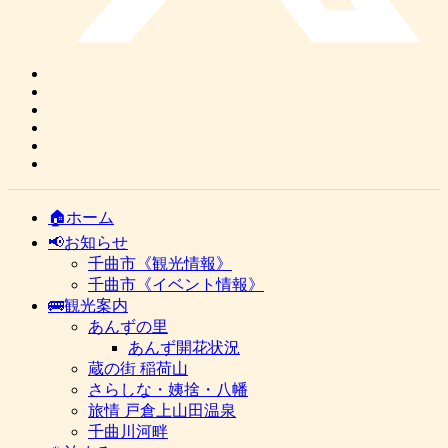
🏠ホーム
📢お知らせ
千曲市《観光情報》
千曲市《イベント情報》
🚌観光案内
あんずの里
あんず開花状況
蔵の街 稲荷山
さらしな・姨捨・八幡
旅情 戸倉上山田温泉
千曲川河畔