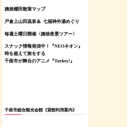
姨捨棚田散策マップ
戸倉上山田温泉♨
七福神外湯めぐり
毎週土曜日開催〈姨捨夜景ツアー
〉
スナック情報発信中！『NEOネオン』
時を超えて旅をする
千曲市が舞台のアニメ『Turkey!』
千曲市総合観光会館《貸館利用案内》