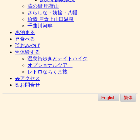
蔵の街 稲荷山
さらしな・姨捨・八幡
旅情 戸倉上山田温泉
千曲川河畔
♨泊まる
🍴食べる
🍑おみやげ
🏃体験する
温泉街歩きとナイトハイク
オプショナルツアー
レトロなちくま旅
🚗アクセス
📃お問合せ
English
繁体