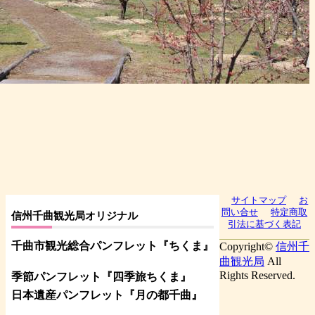
サイトマップ
お
問い合せ
特定商取
信州千曲観光局オリジナル
引法に基づく表記
千曲市観光総合パンフレット
『ちくま
』
Copyright©
信州千
曲観光局
All
Rights Reserved.
季節パンフレット『四季旅ちくま』
日本遺産パンフレット
『月の都
千曲
』