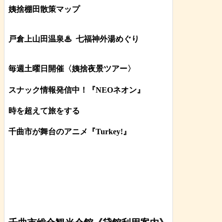
姨捨棚田散策マップ
戸倉上山田温泉♨
七福神外湯めぐり
毎週土曜日開催〈姨捨夜景ツアー
〉
スナック情報発信中！『NEOネオン』
時を超えて旅をする
千曲市が舞台のアニメ『Turkey!』