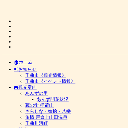
🏠ホーム
📢お知らせ
千曲市《観光情報》
千曲市《イベント情報》
🚌観光案内
あんずの里
あんず開花状況
蔵の街 稲荷山
さらしな・姨捨・八幡
旅情 戸倉上山田温泉
千曲川河畔