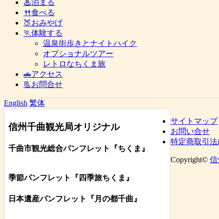
♨泊まる
🍴食べる
🍑おみやげ
🏃体験する
温泉街歩きとナイトハイク
オプショナルツアー
レトロなちくま旅
🚗アクセス
📃お問合せ
English
繁体
サイトマップ
信州千曲観光局オリジナル
お問い合せ
特定商取引法
千曲市観光総合パンフレット
『ちくま
』
Copyright©
信
季節パンフレット『四季旅ちくま』
日本遺産パンフレット
『月の都
千曲
』