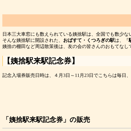
日本三大車窓にも数えられている姨捨駅は、全国でも数少な
そんな姨捨駅に開設された、
おばすて・くつろぎの駅
は、『
姨捨の棚田など周辺散策後は、友の会の皆さんのおもてなし
【姨捨駅来駅記念券】
記念入場券販売日時は、４月3日～11月23日でこちらは毎日
「姨捨駅来駅記念券」の販売