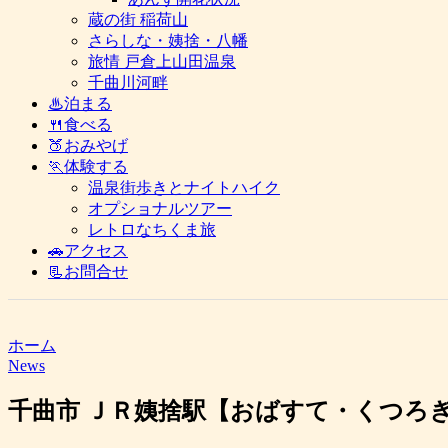
蔵の街 稲荷山
さらしな・姨捨・八幡
旅情 戸倉上山田温泉
千曲川河畔
♨泊まる
🍴食べる
🍑おみやげ
🏃体験する
温泉街歩きとナイトハイク
オプショナルツアー
レトロなちくま旅
🚗アクセス
📃お問合せ
ホーム
News
千曲市 ＪＲ姨捨駅【おばすて・くつろ