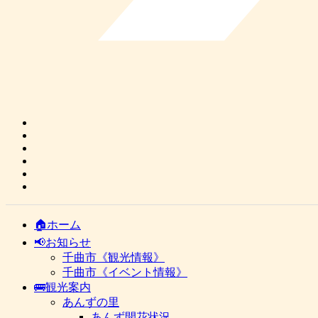
🏠ホーム
📢お知らせ
千曲市《観光情報》
千曲市《イベント情報》
🚌観光案内
あんずの里
あんず開花状況