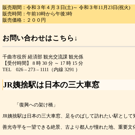
販売期間：令和３年４月３日(土)～ 令和３年11月23日(祝火)
販売時間：午前10時から午後3時
販売価格：２００円
お問い合わせはこちら↓
千曲市役所 経済部 観光交流課 観光係
【受付時間】 8 時 30 分 ～ 17 時 15 分
TEL 026 – 273 – 1111（内線 3291 ）
JR姨捨駅は日本の三大車窓
「復興への架け橋」
JR姨捨駅は日本の三大車窓、足をのばして訪れたい駅として
善光寺平を一望できる絶景、古より都人が憧れた地、重要文