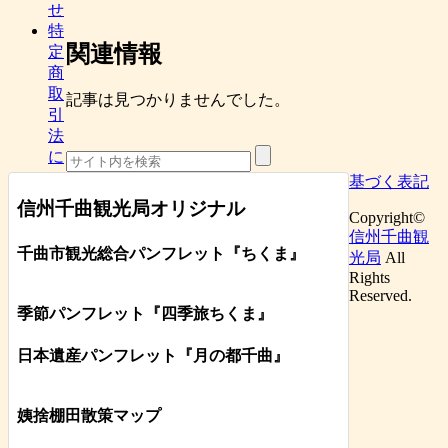
せ
特
関連情報
定
商
取
記事は見つかりませんでした。
引
法
に
基づく表記
信州千曲観光局オリジナル
Copyright©
信州千曲観
千曲市観光総合パンフレット
『ちくま
』
光局
All
Rights
Reserved.
季節パンフレット『四季旅ちくま』
日本遺産パンフレット
『月の都
千曲
』
姨捨棚田散策マップ