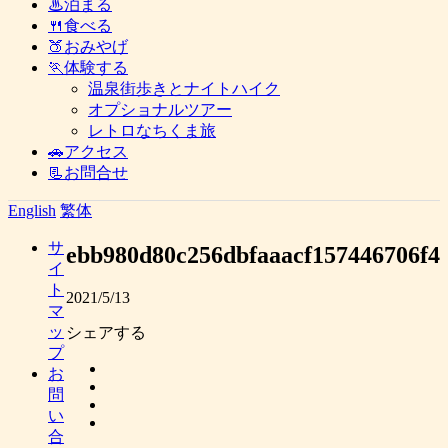
♨泊まる
🍴食べる
🍑おみやげ
🏃体験する
温泉街歩きとナイトハイク
オプショナルツアー
レトロなちくま旅
🚗アクセス
📃お問合せ
English
繁体
サ
ebb980d80c256dbfaaacf157446706f4
イ
ト
2021/5/13
マ
ッ
シェアする
プ
お
問
い
合