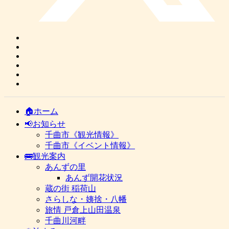
🏠ホーム
📢お知らせ
千曲市《観光情報》
千曲市《イベント情報》
🚌観光案内
あんずの里
あんず開花状況
蔵の街 稲荷山
さらしな・姨捨・八幡
旅情 戸倉上山田温泉
千曲川河畔