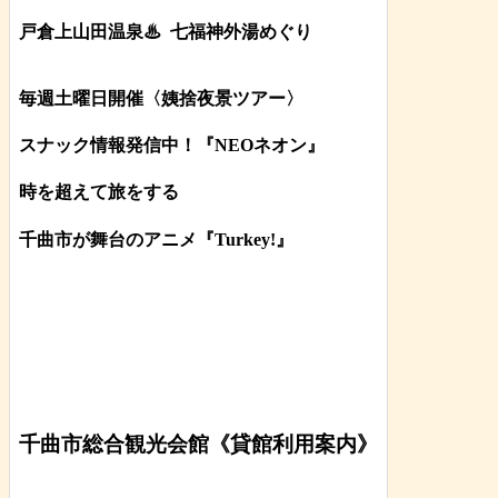
戸倉上山田温泉♨
七福神外湯めぐり
毎週土曜日開催〈姨捨夜景ツアー
〉
スナック情報発信中！『NEOネオン』
時を超えて旅をする
千曲市が舞台のアニメ『Turkey!』
千曲市総合観光会館《貸館利用案内》