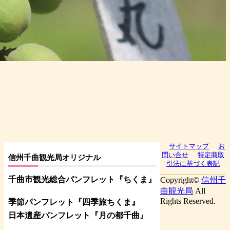
サイトマップ
お
問い合せ
特定商取
信州千曲観光局オリジナル
引法に基づく表記
千曲市観光総合パンフレット
『ちくま
』
Copyright©
信州千
曲観光局
All
Rights Reserved.
季節パンフレット『四季旅ちくま』
日本遺産パンフレット
『月の都
千曲
』