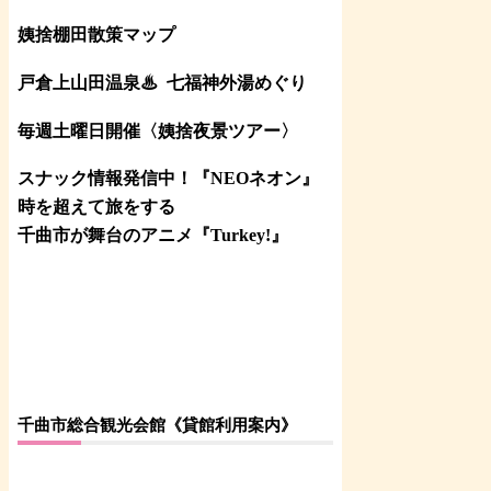
姨捨棚田散策マップ
戸倉上山田温泉♨
七福神外湯めぐり
毎週土曜日開催〈姨捨夜景ツアー
〉
スナック情報発信中！『NEOネオン』
時を超えて旅をする
千曲市が舞台のアニメ『Turkey!』
千曲市総合観光会館《貸館利用案内》