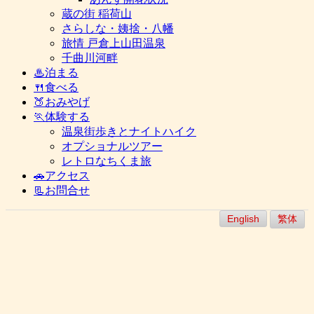
蔵の街 稲荷山
さらしな・姨捨・八幡
旅情 戸倉上山田温泉
千曲川河畔
♨泊まる
🍴食べる
🍑おみやげ
🏃体験する
温泉街歩きとナイトハイク
オプショナルツアー
レトロなちくま旅
🚗アクセス
📃お問合せ
English
繁体