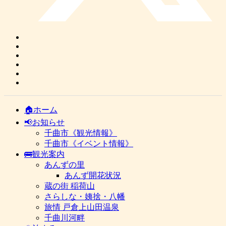
🏠ホーム
📢お知らせ
千曲市《観光情報》
千曲市《イベント情報》
🚌観光案内
あんずの里
あんず開花状況
蔵の街 稲荷山
さらしな・姨捨・八幡
旅情 戸倉上山田温泉
千曲川河畔