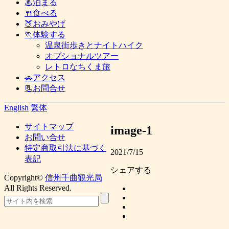
♨泊まる
🍴食べる
🍑おみやげ
🏃体験する
温泉街歩きとナイトハイク
オプショナルツアー
レトロなちくま旅
🚗アクセス
📃お問合せ
English
繁体
サイトマップ
image-1
お問い合せ
特定商取引法に基づく
2021/7/15
表記
シェアする
Copyright©
信州千曲観光局
All Rights Reserved.