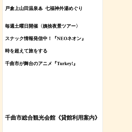
戸倉上山田温泉♨
七福神外湯めぐり
毎週土曜日開催〈姨捨夜景ツアー
〉
スナック情報発信中！『NEOネオン』
時を超えて旅をする
千曲市が舞台のアニメ『Turkey!』
千曲市総合観光会館《貸館利用案内》