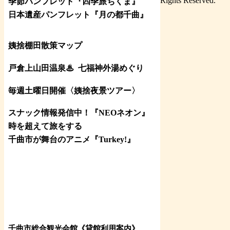
Rights Reserved.
季節パンフレット『四季旅ちくま』
日本遺産パンフレット
『月の都
千曲
』
姨捨棚田散策マップ
戸倉上山田温泉♨
七福神外湯めぐり
毎週土曜日開催〈姨捨夜景ツアー
〉
スナック情報発信中！『NEOネオン』
時を超えて旅をする
千曲市が舞台のアニメ『Turkey!』
千曲市総合観光会館《貸館利用案内》