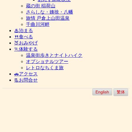
蔵の街 稲荷山
さらしな・姨捨・八幡
旅情 戸倉上山田温泉
千曲川河畔
♨泊まる
🍴食べる
🍑おみやげ
🏃体験する
温泉街歩きとナイトハイク
オプショナルツアー
レトロなちくま旅
🚗アクセス
📃お問合せ
English
繁体