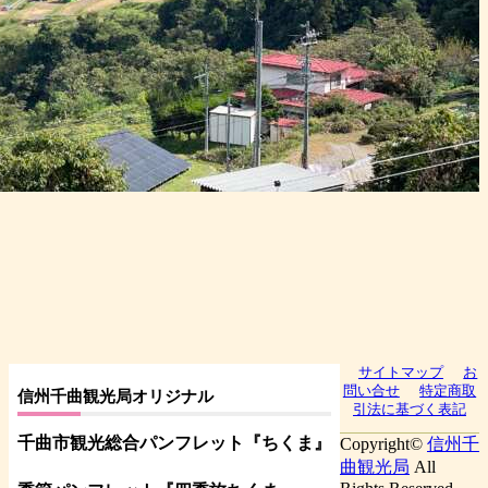
サイトマップ
お
問い合せ
特定商取
信州千曲観光局オリジナル
引法に基づく表記
千曲市観光総合パンフレット
『ちくま
』
Copyright©
信州千
曲観光局
All