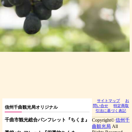
サイトマップ
お
問い合せ
特定商取
信州千曲観光局オリジナル
引法に基づく表記
千曲市観光総合パンフレット
『ちくま
』
Copyright©
信州千
曲観光局
All