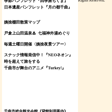
Rights Reserved.
季節パンフレット『四季旅ちくま』
日本遺産パンフレット
『月の都
千曲
』
姨捨棚田散策マップ
戸倉上山田温泉♨
七福神外湯めぐり
毎週土曜日開催〈姨捨夜景ツアー
〉
スナック情報発信中！『NEOネオン』
時を超えて旅をする
千曲市が舞台のアニメ『Turkey!』
千曲市総合観光会館《貸館利用案内》