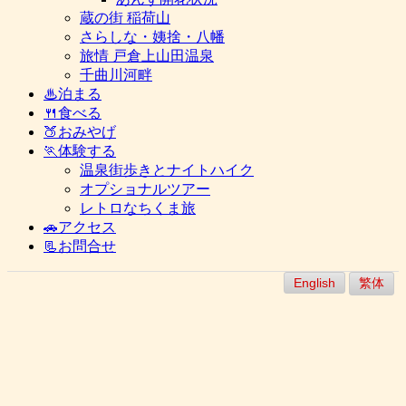
蔵の街 稲荷山
さらしな・姨捨・八幡
旅情 戸倉上山田温泉
千曲川河畔
♨泊まる
🍴食べる
🍑おみやげ
🏃体験する
温泉街歩きとナイトハイク
オプショナルツアー
レトロなちくま旅
🚗アクセス
📃お問合せ
English
繁体