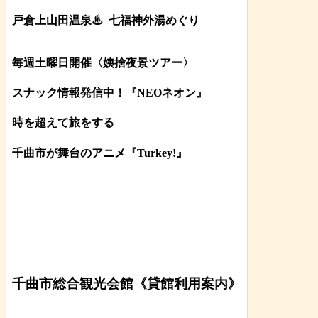
戸倉上山田温泉♨
七福神外湯めぐり
毎週土曜日開催〈姨捨夜景ツアー
〉
スナック情報発信中！『NEOネオン』
時を超えて旅をする
千曲市が舞台のアニメ『Turkey!』
千曲市総合観光会館《貸館利用案内》