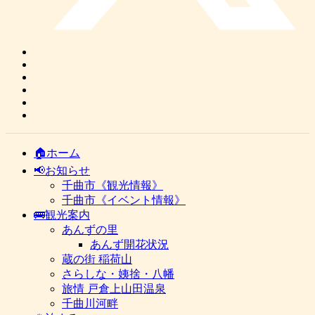
🏠ホーム
📢お知らせ
千曲市《観光情報》
千曲市《イベント情報》
🚌観光案内
あんずの里
あんず開花状況
蔵の街 稲荷山
さらしな・姨捨・八幡
旅情 戸倉上山田温泉
千曲川河畔