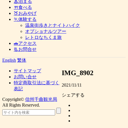
♨泊まる
🍴食べる
🍑おみやげ
🏃体験する
温泉街歩きとナイトハイク
オプショナルツアー
レトロなちくま旅
🚗アクセス
📃お問合せ
English
繁体
サイトマップ
IMG_8902
お問い合せ
特定商取引法に基づく
2021/11/11
表記
シェアする
Copyright©
信州千曲観光局
All Rights Reserved.