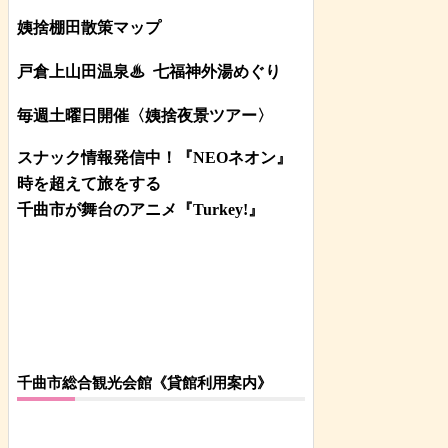
姨捨棚田散策マップ
戸倉上山田温泉♨
七福神外湯めぐり
毎週土曜日開催〈姨捨夜景ツアー
〉
スナック情報発信中！『NEOネオン』
時を超えて旅をする
千曲市が舞台のアニメ『Turkey!』
千曲市総合観光会館《貸館利用案内》