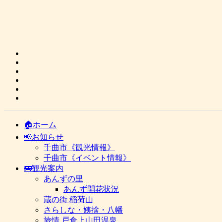
🏠ホーム
📢お知らせ
千曲市《観光情報》
千曲市《イベント情報》
🚌観光案内
あんずの里
あんず開花状況
蔵の街 稲荷山
さらしな・姨捨・八幡
旅情 戸倉上山田温泉