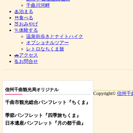
千曲川河畔
♨泊まる
🍴食べる
🍑おみやげ
🏃体験する
温泉街歩きとナイトハイク
オプショナルツアー
レトロなちくま旅
🚗アクセス
📃お問合せ
信州千曲観光局オリジナル
Copyright©
信州千
千曲市観光総合パンフレット
『ちくま
』
季節パンフレット『四季旅ちくま』
日本遺産パンフレット
『月の都
千曲
』