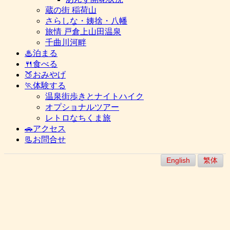
蔵の街 稲荷山
さらしな・姨捨・八幡
旅情 戸倉上山田温泉
千曲川河畔
♨泊まる
🍴食べる
🍑おみやげ
🏃体験する
温泉街歩きとナイトハイク
オプショナルツアー
レトロなちくま旅
🚗アクセス
📃お問合せ
English
繁体