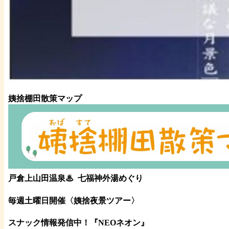
姨捨棚田散策マップ
戸倉上山田温泉♨
七福神外湯めぐり
毎週土曜日開催〈姨捨夜景ツアー
〉
スナック情報発信中！『NEOネオン』