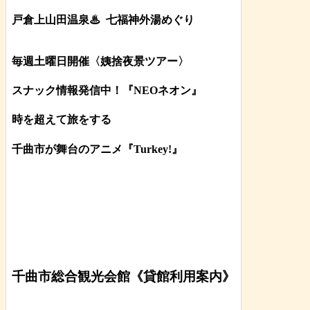
戸倉上山田温泉♨
七福神外湯めぐり
毎週土曜日開催〈姨捨夜景ツアー
〉
スナック情報発信中！『NEOネオン』
時を超えて旅をする
千曲市が舞台のアニメ『Turkey!』
千曲市総合観光会館《貸館利用案内》