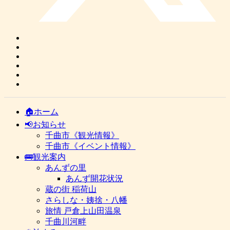
🏠ホーム
📢お知らせ
千曲市《観光情報》
千曲市《イベント情報》
🚌観光案内
あんずの里
あんず開花状況
蔵の街 稲荷山
さらしな・姨捨・八幡
旅情 戸倉上山田温泉
千曲川河畔