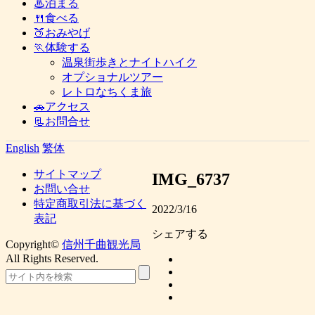
♨泊まる
🍴食べる
🍑おみやげ
🏃体験する
温泉街歩きとナイトハイク
オプショナルツアー
レトロなちくま旅
🚗アクセス
📃お問合せ
English
繁体
サイトマップ
IMG_6737
お問い合せ
特定商取引法に基づく
2022/3/16
表記
シェアする
Copyright©
信州千曲観光局
All Rights Reserved.