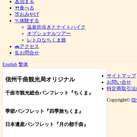
♨泊まる
🍴食べる
🍑おみやげ
🏃体験する
温泉街歩きとナイトハイク
オプショナルツアー
レトロなちくま旅
🚗アクセス
📃お問合せ
English
繁体
サイトマップ
信州千曲観光局オリジナル
お問い合せ
特定商取引法
千曲市観光総合パンフレット
『ちくま
』
Copyright©
信
季節パンフレット『四季旅ちくま』
日本遺産パンフレット
『月の都
千曲
』