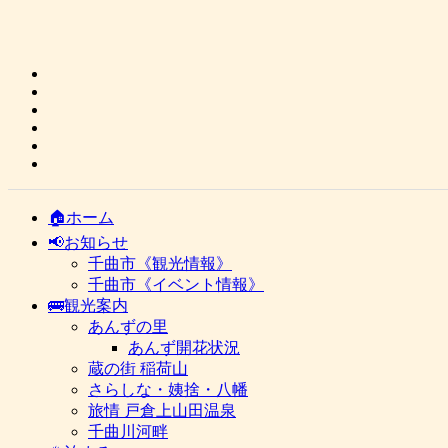
🏠ホーム
📢お知らせ
千曲市《観光情報》
千曲市《イベント情報》
🚌観光案内
あんずの里
あんず開花状況
蔵の街 稲荷山
さらしな・姨捨・八幡
旅情 戸倉上山田温泉
千曲川河畔