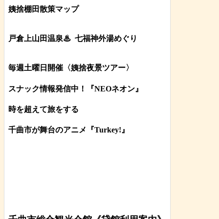
姨捨棚田散策マップ
戸倉上山田温泉♨
七福神外湯めぐり
毎週土曜日開催〈姨捨夜景ツアー
〉
スナック情報発信中！『NEOネオン』
時を超えて旅をする
千曲市が舞台のアニメ『Turkey!』