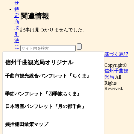
せ
特
関連情報
定
商
取
記事は見つかりませんでした。
引
法
に
基づく表記
信州千曲観光局オリジナル
Copyright©
信州千曲観
千曲市観光総合パンフレット
『ちくま
』
光局
All
Rights
Reserved.
季節パンフレット『四季旅ちくま』
日本遺産パンフレット
『月の都
千曲
』
姨捨棚田散策マップ