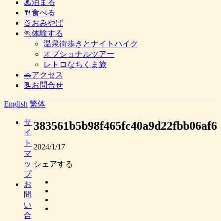
♨泊まる
🍴食べる
🍑おみやげ
🏃体験する
温泉街歩きとナイトハイク
オプショナルツアー
レトロなちくま旅
🚗アクセス
📃お問合せ
English
繁体
サ
383561b5b98f465fc40a9d22fbb06af6
イ
ト
2024/1/17
マ
ッ
シェアする
プ
お
問
い
合