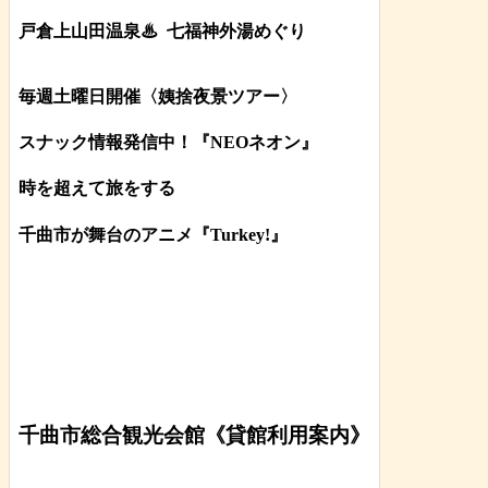
戸倉上山田温泉♨
七福神外湯めぐり
毎週土曜日開催〈姨捨夜景ツアー
〉
スナック情報発信中！『NEOネオン』
時を超えて旅をする
千曲市が舞台のアニメ『Turkey!』
千曲市総合観光会館《貸館利用案内》