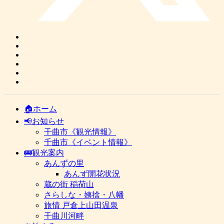
🏠ホーム
📢お知らせ
千曲市《観光情報》
千曲市《イベント情報》
🚌観光案内
あんずの里
あんず開花状況
蔵の街 稲荷山
さらしな・姨捨・八幡
旅情 戸倉上山田温泉
千曲川河畔