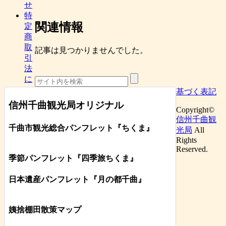
せ
特
関連情報
定
商
取
記事は見つかりませんでした。
引
法
に
基づく表記
信州千曲観光局オリジナル
Copyright©
信州千曲観
千曲市観光総合パンフレット
『ちくま
』
光局
All
Rights
Reserved.
季節パンフレット『四季旅ちくま』
日本遺産パンフレット
『月の都
千曲
』
姨捨棚田散策マップ