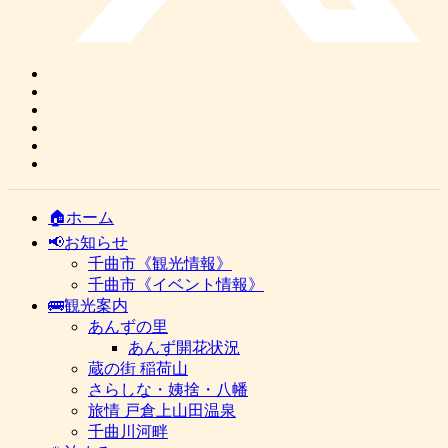
🏠ホーム
📢お知らせ
千曲市《観光情報》
千曲市《イベント情報》
🚌観光案内
あんずの里
あんず開花状況
蔵の街 稲荷山
さらしな・姨捨・八幡
旅情 戸倉上山田温泉
千曲川河畔