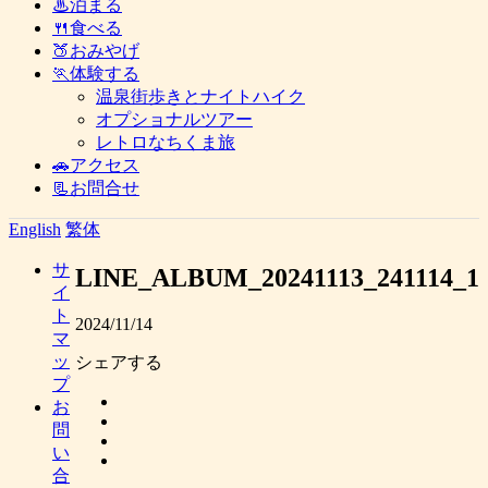
♨泊まる
🍴食べる
🍑おみやげ
🏃体験する
温泉街歩きとナイトハイク
オプショナルツアー
レトロなちくま旅
🚗アクセス
📃お問合せ
English
繁体
サ
LINE_ALBUM_20241113_241114_1
イ
ト
2024/11/14
マ
ッ
シェアする
プ
お
問
い
合