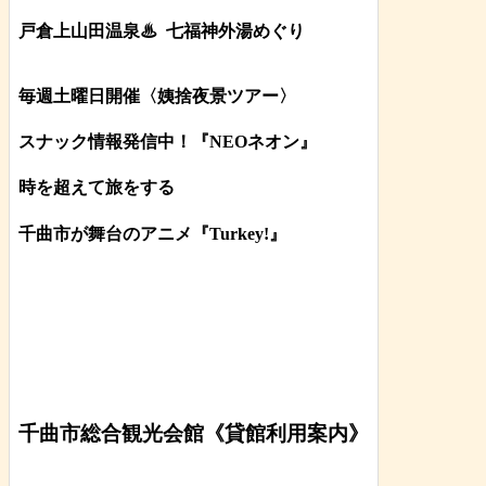
戸倉上山田温泉♨
七福神外湯めぐり
毎週土曜日開催〈姨捨夜景ツアー
〉
スナック情報発信中！『NEOネオン』
時を超えて旅をする
千曲市が舞台のアニメ『Turkey!』
千曲市総合観光会館《貸館利用案内》