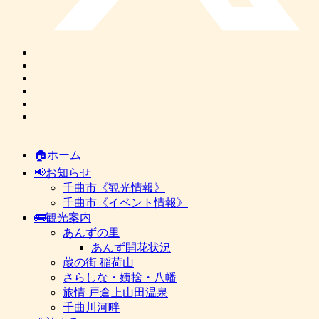
🏠ホーム
📢お知らせ
千曲市《観光情報》
千曲市《イベント情報》
🚌観光案内
あんずの里
あんず開花状況
蔵の街 稲荷山
さらしな・姨捨・八幡
旅情 戸倉上山田温泉
千曲川河畔