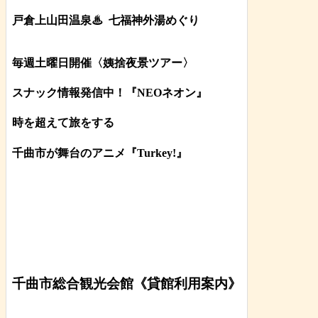
戸倉上山田温泉♨
七福神外湯めぐり
毎週土曜日開催〈姨捨夜景ツアー
〉
スナック情報発信中！『NEOネオン』
時を超えて旅をする
千曲市が舞台のアニメ『Turkey!』
千曲市総合観光会館《貸館利用案内》