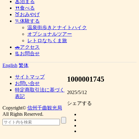
♨泊まる
🍴食べる
🍑おみやげ
🏃体験する
温泉街歩きとナイトハイク
オプショナルツアー
レトロなちくま旅
🚗アクセス
📃お問合せ
English
繁体
サイトマップ
1000001745
お問い合せ
特定商取引法に基づく
2025/5/12
表記
シェアする
Copyright©
信州千曲観光局
All Rights Reserved.