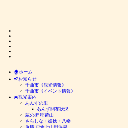
🏠ホーム
📢お知らせ
千曲市《観光情報》
千曲市《イベント情報》
🚌観光案内
あんずの里
あんず開花状況
蔵の街 稲荷山
さらしな・姨捨・八幡
旅情 戸倉上山田温泉