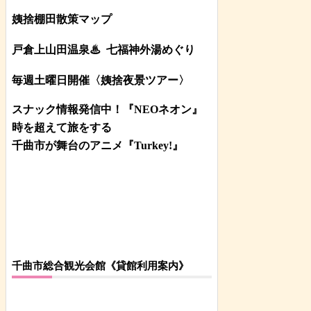
姨捨棚田散策マップ
戸倉上山田温泉♨
七福神外湯めぐり
毎週土曜日開催〈姨捨夜景ツアー
〉
スナック情報発信中！『NEOネオン』
時を超えて旅をする
千曲市が舞台のアニメ『Turkey!』
千曲市総合観光会館《貸館利用案内》