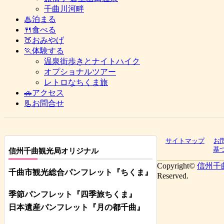
千曲川河畔
♨泊まる
🍴食べる
🍑おみやげ
🏃体験する
温泉街歩きとナイトハイク
オプショナルツアー
レトロなちくま旅
🚗アクセス
📃お問合せ
サイトマップ
お
基
信州千曲観光局オリジナル
Copyright©
信州千
千曲市観光総合パンフレット
『ちくま
』
Reserved.
季節パンフレット『四季旅ちくま』
日本遺産パンフレット
『月の都
千曲
』