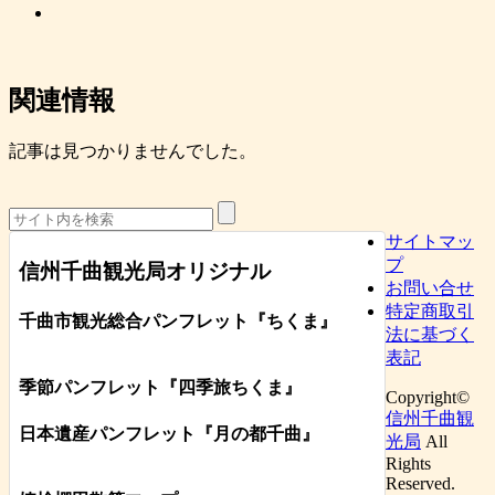
関連情報
記事は見つかりませんでした。
サイトマッ
プ
信州千曲観光局オリジナル
お問い合せ
特定商取引
千曲市観光総合パンフレット
『ちくま
』
法に基づく
表記
季節パンフレット『四季旅ちくま』
Copyright©
信州千曲観
日本遺産パンフレット
『月の都
千曲
』
光局
All
Rights
Reserved.