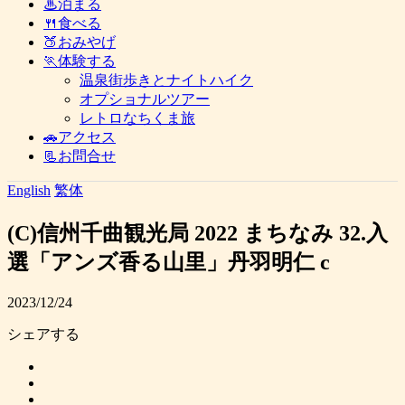
♨泊まる
🍴食べる
🍑おみやげ
🏃体験する
温泉街歩きとナイトハイク
オプショナルツアー
レトロなちくま旅
🚗アクセス
📃お問合せ
English
繁体
(C)信州千曲観光局 2022 まちなみ 32.入
選「アンズ香る山里」丹羽明仁 c
2023/12/24
シェアする