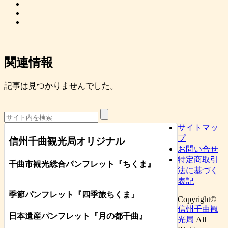
関連情報
記事は見つかりませんでした。
サイトマッ
プ
信州千曲観光局オリジナル
お問い合せ
特定商取引
千曲市観光総合パンフレット
『ちくま
』
法に基づく
表記
季節パンフレット『四季旅ちくま』
Copyright©
信州千曲観
日本遺産パンフレット
『月の都
千曲
』
光局
All