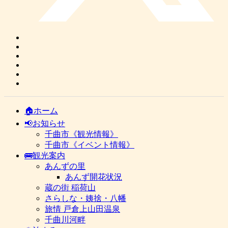
🏠ホーム
📢お知らせ
千曲市《観光情報》
千曲市《イベント情報》
🚌観光案内
あんずの里
あんず開花状況
蔵の街 稲荷山
さらしな・姨捨・八幡
旅情 戸倉上山田温泉
千曲川河畔