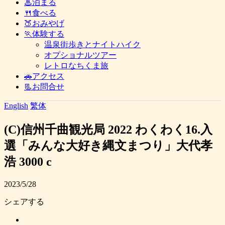
♨泊まる
🍴食べる
🍑おみやげ
🏃体験する
温泉街歩きとナイトハイク
オプショナルツアー
レトロなちくま旅
🚗アクセス
📃お問合せ
English
繁体
(C)信州千曲観光局 2022 わくわく16.入
選「みんな大好き縄文まつり」大代孝
浩 3000 c
2023/5/28
シェアする