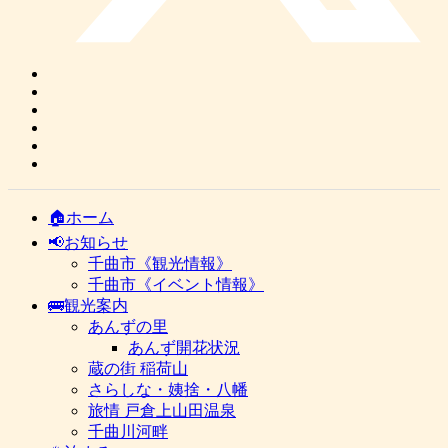
🏠ホーム
📢お知らせ
千曲市《観光情報》
千曲市《イベント情報》
🚌観光案内
あんずの里
あんず開花状況
蔵の街 稲荷山
さらしな・姨捨・八幡
旅情 戸倉上山田温泉
千曲川河畔