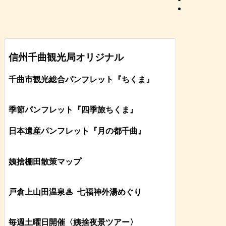
信州千曲観光局オリジナル
千曲市観光総合パンフレット
『ちくま
』
季節パンフレット『四季旅ちくま』
日本遺産パンフレット
『月の都
千曲
』
姨捨棚田散策マップ
戸倉上山田温泉♨
七福神外湯めぐり
毎週土曜日開催〈姨捨夜景ツアー
〉