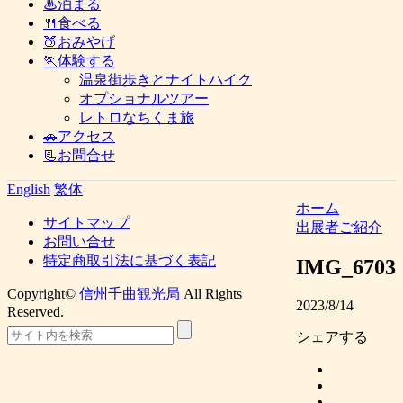
♨泊まる
🍴食べる
🍑おみやげ
🏃体験する
温泉街歩きとナイトハイク
オプショナルツアー
レトロなちくま旅
🚗アクセス
📃お問合せ
English
繁体
ホーム
サイトマップ
出展者ご紹介
お問い合せ
特定商取引法に基づく表記
IMG_6703
Copyright©
信州千曲観光局
All Rights
2023/8/14
Reserved.
シェアする