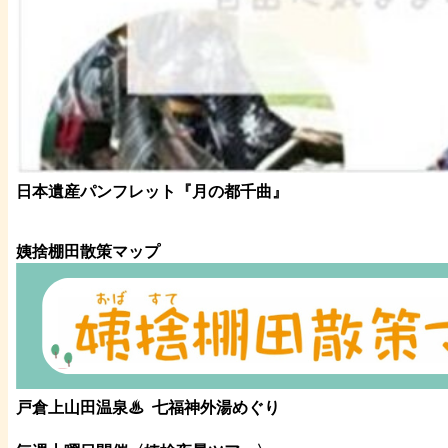
日本遺産パンフレット
『月の都
千曲
』
姨捨棚田散策マップ
戸倉上山田温泉♨
七福神外湯めぐり