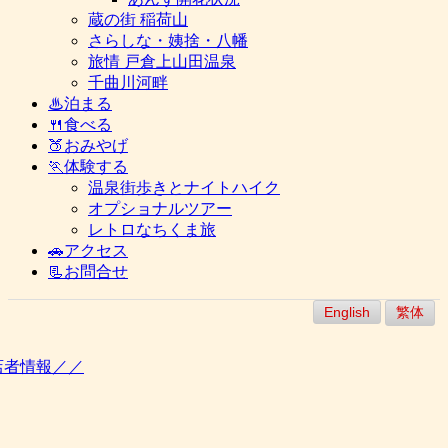
蔵の街 稲荷山
さらしな・姨捨・八幡
旅情 戸倉上山田温泉
千曲川河畔
♨泊まる
🍴食べる
🍑おみやげ
🏃体験する
温泉街歩きとナイトハイク
オプショナルツアー
レトロなちくま旅
🚗アクセス
📃お問合せ
English
繁体
店者情報／／